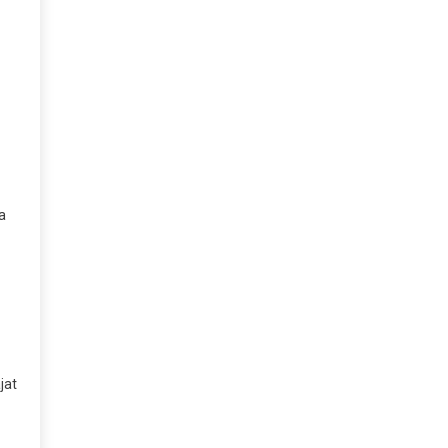
a
jat