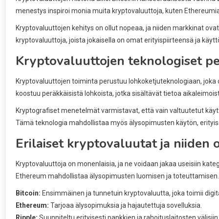
menestys inspiroi monia muita kryptovaluuttoja, kuten Ethereumia ja 
Kryptovaluuttojen kehitys on ollut nopeaa, ja niiden markkinat ovat 
kryptovaluuttoja, joista jokaisella on omat erityispiirteensä ja käyt
Kryptovaluuttojen teknologiset p
Kryptovaluuttojen toiminta perustuu lohkoketjuteknologiaan, joka on
koostuu peräkkäisistä lohkoista, jotka sisältävät tietoa aikaleimoist
Kryptografiset menetelmät varmistavat, että vain valtuutetut käyttä
Tämä teknologia mahdollistaa myös älysopimusten käytön, erityise
Erilaiset kryptovaluutat ja niiden
Kryptovaluuttoja on monenlaisia, ja ne voidaan jakaa useisiin katego
Ethereum mahdollistaa älysopimusten luomisen ja toteuttamisen.
Bitcoin:
Ensimmäinen ja tunnetuin kryptovaluutta, joka toimii digit
Ethereum:
Tarjoaa älysopimuksia ja hajautettuja sovelluksia.
Ripple:
Suunniteltu erityisesti pankkien ja rahoituslaitosten välisiin s