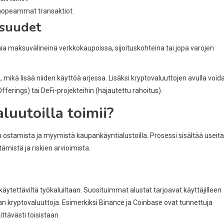
 nopeammat transaktiot.
isuudet
ia maksuvälineinä verkkokaupoissa, sijoituskohteina tai jopa varojen
mikä lisää niiden käyttöä arjessa. Lisäksi kryptovaluuttojen avulla void
n Offerings) tai DeFi-projekteihin (hajautettu rahoitus).
uutoilla toimii?
n ostamista ja myymistä kaupankäyntialustoilla. Prosessi sisältää useita
ämistä ja riskien arvioimista.
äytettäviltä työkaluiltaan. Suosituimmat alustat tarjoavat käyttäjilleen
iman kryptovaluuttoja. Esimerkiksi Binance ja Coinbase ovat tunnettuja
ttävästi toisistaan.