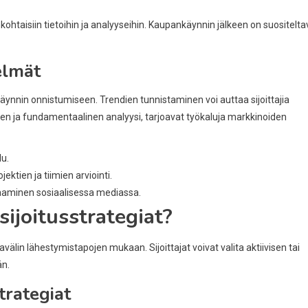
ohtaisiin tietoihin ja analyyseihin. Kaupankäynnin jälkeen on suositelt
elmät
äynnin onnistumiseen. Trendien tunnistaminen voi auttaa sijoittajia
n ja fundamentaalinen analyysi, tarjoavat työkaluja markkinoiden
lu.
ktien ja tiimien arviointi.
raaminen sosiaalisessa mediassa.
sijoitusstrategiat?
avälin lähestymistapojen mukaan. Sijoittajat voivat valita aktiivisen tai
än.
trategiat