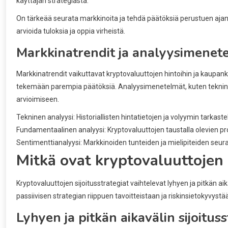
käyttäjän strategiasta.
On tärkeää seurata markkinoita ja tehdä päätöksiä perustuen ajank
arvioida tuloksia ja oppia virheistä.
Markkinatrendit ja analyysimenet
Markkinatrendit vaikuttavat kryptovaluuttojen hintoihin ja kaupank
tekemään parempia päätöksiä. Analyysimenetelmät, kuten teknine
arvioimiseen.
Tekninen analyysi: Historiallisten hintatietojen ja volyymin tarkaste
Fundamentaalinen analyysi: Kryptovaluuttojen taustalla olevien proje
Sentimenttianalyysi: Markkinoiden tunteiden ja mielipiteiden seu
Mitkä ovat kryptovaluuttojen 
Kryptovaluuttojen sijoitusstrategiat vaihtelevat lyhyen ja pitkän aik
passiivisen strategian riippuen tavoitteistaan ja riskinsietokyvystä
Lyhyen ja pitkän aikavälin sijoituss