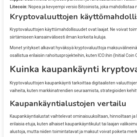
Litecoin:
Nopea ja kevyempi versio Bitcoinista, joka mahdollistaa
Kryptovaluuttojen käyttömahdoll
Kryptovaluuttojen käyttömahdollisuudet ovat laajat. Ne voivat toim
siirtämiseen kansainvälisesti ilman korkeita kuluja.
Monet yritykset alkavat hyväksyä kryptovaluuttoja maksuvälineinä, 
osallistua erilaisiin rahoitusprojekteihin, kuten ICO:ihin (Initial Coi
Kuinka kaupankäynti kryptoval
Kryptovaluuttojen kaupankäynti tarkoittaa digitaalisten valuuttoje
vaiheita, kuten markkinatrendien seuraamista, strategioiden kehitt
Kaupankäyntialustojen vertailu
Kaupankäyntialustat vaihtelevat ominaisuuksiltaan, hinnoiltaan ja k
erilaisia etuja, kuten alhaiset kaupankäyntikulut tai laajan valiko
alustoja, mutta niiden toimintatavat ja maksut voivat poiketa merki