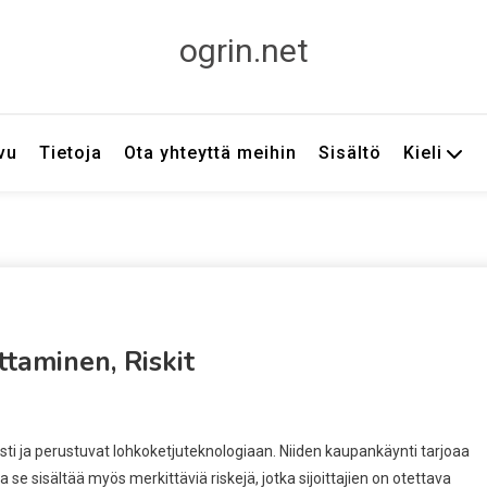
ogrin.net
vu
Tietoja
Ota yhteyttä meihin
Sisältö
Kieli
ttaminen, Riskit
tusti ja perustuvat lohkoketjuteknologiaan. Niiden kaupankäynti tarjoaa
e sisältää myös merkittäviä riskejä, jotka sijoittajien on otettava