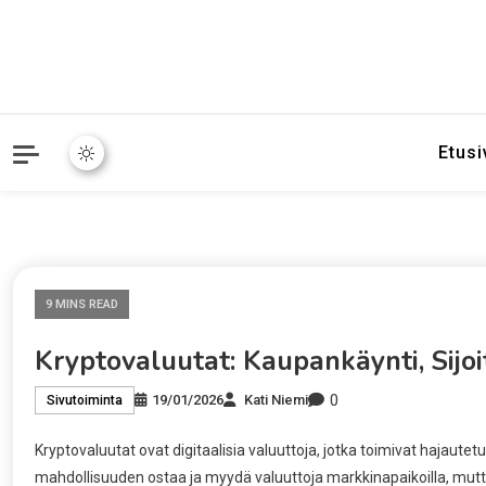
Etusi
9 MINS READ
Kryptovaluutat: Kaupankäynti, Sijoi
0
19/01/2026
Kati Niemi
Sivutoiminta
Kryptovaluutat ovat digitaalisia valuuttoja, jotka toimivat hajaute
mahdollisuuden ostaa ja myydä valuuttoja markkinapaikoilla, mutta s