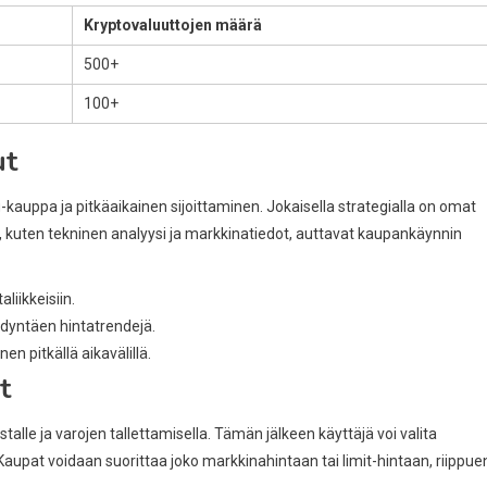
Kryptovaluuttojen määrä
500+
100+
ut
kauppa ja pitkäaikainen sijoittaminen. Jokaisella strategialla on omat
lut, kuten tekninen analyysi ja markkinatiedot, auttavat kaupankäynnin
aliikkeisiin.
yödyntäen hintatrendejä.
n pitkällä aikavälillä.
t
lle ja varojen tallettamisella. Tämän jälkeen käyttäjä voi valita
pat voidaan suorittaa joko markkinahintaan tai limit-hintaan, riippue