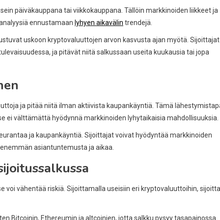
, usein päiväkauppana tai viikkokauppana. Tällöin markkinoiden liikkeet ja
stä analyysiä ennustamaan
lyhyen aikavälin
trendejä.
rustuvat uskoon kryptovaluuttojen arvon kasvusta ajan myötä. Sijoittajat
ulevaisuudessa, ja pitävät niitä salkussaan useita kuukausia tai jopa
inen
luuttoja ja pitää niitä ilman aktiivista kaupankäyntiä. Tämä lähestymistap
e ei välttämättä hyödynnä markkinoiden lyhytaikaisia mahdollisuuksia.
seurantaa ja kaupankäyntiä. Sijoittajat voivat hyödyntää markkinoiden
atii enemmän asiantuntemusta ja aikaa.
ijoitussalkussa
voi vähentää riskiä. Sijoittamalla useisiin eri kryptovaluuttoihin, sijoitta
ten Bitcoinin, Ethereumin ja altcoinien, jotta salkku pysyy tasapainossa.