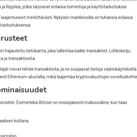
Rippleä, jotka tarjoavat erilaisia toimintoja ja käyttötarkoituksia.
laajentuneet merkittävästi. Nykyisin markkinoilla on tuhansia erilaisia
tötarkoituksensa.
erusteet
 hajautettu tietokanta, joka tallentaa kaikki transaktiot. Lohkoketju
a ja transaktioista.
jät voivat tehdä transaktioita, ja ne suojaavat tietoja väärinkäytöksiltä
sti Ethereum-alustalla, mikä laajentaa kryptovaluuttojen sovelluskohte
 ominaisuudet
rioihin. Esimerkiksi Bitcoin on ensisijaisesti maksuväline, kun taas
aalisen kultana.
iirtoihin.