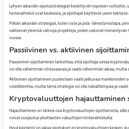
Lyhyen aikavälin sijoitusstrategiat keskittyvät nopeisiin voittoihin
hintavaihtelut ovat keskeisiä, ja sijoittajat käyttävät usein tekni
Pitkän aikavälin strategiat, kuten osta ja pidä -lähestymistapa, pe
valitsevat yleensä vahvoja projekteja, joiden uskovat menestyvän t
vuosia.
Passiivinen vs. aktiivinen sijoittam
Passiivinen sijoittaminen tarkoittaa, että sijoittaja ostaa kryptova
voi olla vähemmän stressaavaa ja vaatii vähemmän aikaa, mutta s
Aktiivinen sijoittaminen puolestaan vaatii jatkuvaa markkinoiden 
volatiliteettia, mutta tämä strategia voi olla riskialttiimpaa ja va
Kryptovaluuttojen hajauttaminen s
Hajauttaminen on tärkeä osa kryptovaluuttojen sijoittamista, sillä se 
voivat suojautua yksittäisten valuuttojen hintavaihteluilta.
Hyvä käytäntö on jakaa sijoitukset eri kryptovaluuttojen kesken, ku