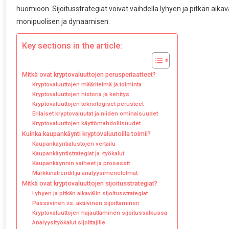
huomioon. Sijoitusstrategiat voivat vaihdella lyhyen ja pitkän ai
monipuolisen ja dynaamisen.
Key sections in the article:
Mitkä ovat kryptovaluuttojen perusperiaatteet?
Kryptovaluuttojen määritelmä ja toiminta
Kryptovaluuttojen historia ja kehitys
Kryptovaluuttojen teknologiset perusteet
Erilaiset kryptovaluutat ja niiden ominaisuudet
Kryptovaluuttojen käyttömahdollisuudet
Kuinka kaupankäynti kryptovaluutoilla toimii?
Kaupankäyntialustojen vertailu
Kaupankäyntistrategiat ja -työkalut
Kaupankäynnin vaiheet ja prosessit
Markkinatrendit ja analyysimenetelmät
Mitkä ovat kryptovaluuttojen sijoitusstrategiat?
Lyhyen ja pitkän aikavälin sijoitusstrategiat
Passiivinen vs. aktiivinen sijoittaminen
Kryptovaluuttojen hajauttaminen sijoitussalkussa
Analyysityökalut sijoittajille