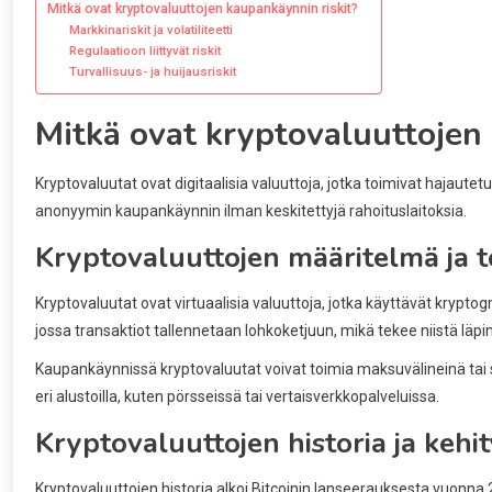
Mitkä ovat kryptovaluuttojen kaupankäynnin riskit?
Markkinariskit ja volatiliteetti
Regulaatioon liittyvät riskit
Turvallisuus- ja huijausriskit
Mitkä ovat kryptovaluuttojen
Kryptovaluutat ovat digitaalisia valuuttoja, jotka toimivat hajautet
anonyymin kaupankäynnin ilman keskitettyjä rahoituslaitoksia.
Kryptovaluuttojen määritelmä ja t
Kryptovaluutat ovat virtuaalisia valuuttoja, jotka käyttävät krypto
jossa transaktiot tallennetaan lohkoketjuun, mikä tekee niistä läpin
Kaupankäynnissä kryptovaluutat voivat toimia maksuvälineinä tai si
eri alustoilla, kuten pörsseissä tai vertaisverkkopalveluissa.
Kryptovaluuttojen historia ja kehi
Kryptovaluuttojen historia alkoi Bitcoinin lanseerauksesta vuonna 