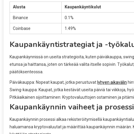
Alusta
Kaupankäyntikulut
Binance
0.1%
Coinbase
1.49%
Kaupankäyntistrategiat ja -työkal
Kaupankäynnissä on useita strategioita, kuten päiväkauppa, swing-
etunsa ja haittansa, joten on tärkeää valita itselle sopivin. Työka
päätöksenteossa.
Päiväkauppa: Nopeat kaupat, jotka perustuvat
lyhyen aikavälin
hint
Swing-kauppa: Kaupat, jotka kestävät useita päiviä tai viikkoja, h
Pitkäaikainen sijoittaminen: Kryptovaluuttojen ostaminen ja pitämine
Kaupankäynnin vaiheet ja prosessi
Kaupankäynnin prosessi alkaa rekisteröitymisellä kaupankäyntialusta
haluamansa kryptovaluutat ja määrittää kaupankäynnin määrän. Kau