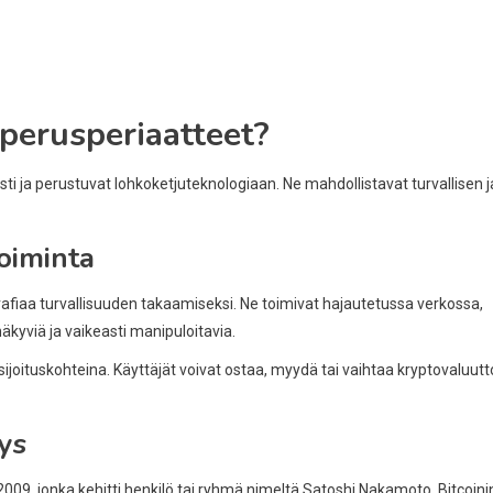
 perusperiaatteet?
usti ja perustuvat lohkoketjuteknologiaan. Ne mahdollistavat turvallisen j
oiminta
grafiaa turvallisuuden takaamiseksi. Ne toimivat hajautetussa verkossa,
äkyviä ja vaikeasti manipuloitavia.
joituskohteina. Käyttäjät voivat ostaa, myydä tai vaihtaa kryptovaluutt
tys
2009, jonka kehitti henkilö tai ryhmä nimeltä Satoshi Nakamoto. Bitcoini