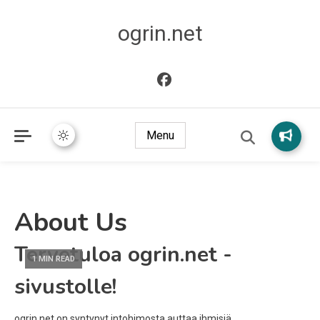
ogrin.net
Menu
About Us
Tervetuloa ogrin.net -
1 MIN READ
sivustolle!
ogrin.net on syntynyt intohimosta auttaa ihmisiä