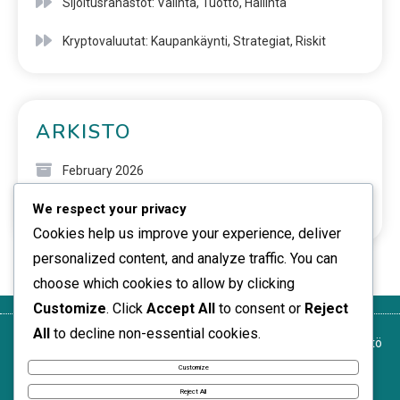
Sijoitusrahastot: Valinta, Tuotto, Hallinta
Kryptovaluutat: Kaupankäynti, Strategiat, Riskit
ARKISTO
February 2026
We respect your privacy
January 2026
Cookies help us improve your experience, deliver
personalized content, and analyze traffic. You can
choose which cookies to allow by clicking
Customize
. Click
Accept All
to consent or
Reject
All
to decline non-essential cookies.
Yksityisyytesi
Ota yhteyttä
Käyttöehdot
Tietoja
Evästekäytäntö
meihin
Customize
News Express © 2026. All Rights Reserved.
Reject All