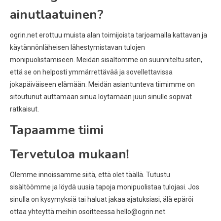
ainutlaatuinen?
ogrin.net erottuu muista alan toimijoista tarjoamalla kattavan ja
käytännönläheisen lähestymistavan tulojen
monipuolistamiseen. Meidän sisältömme on suunniteltu siten,
että se on helposti ymmärrettävää ja sovellettavissa
jokapäiväiseen elämään. Meidän asiantunteva tiimimme on
sitoutunut auttamaan sinua löytämään juuri sinulle sopivat
ratkaisut.
Tapaamme tiimi
Tervetuloa mukaan!
Olemme innoissamme siitä, että olet täällä. Tutustu
sisältöömme ja löydä uusia tapoja monipuolistaa tulojasi. Jos
sinulla on kysymyksiä tai haluat jakaa ajatuksiasi, älä epäröi
ottaa yhteyttä meihin osoitteessa
hello@ogrin.net
.