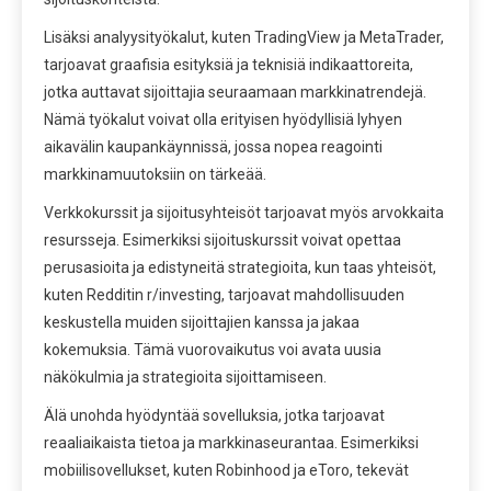
Lisäksi analyysityökalut, kuten TradingView ja MetaTrader,
tarjoavat graafisia esityksiä ja teknisiä indikaattoreita,
jotka auttavat sijoittajia seuraamaan markkinatrendejä.
Nämä työkalut voivat olla erityisen hyödyllisiä lyhyen
aikavälin kaupankäynnissä, jossa nopea reagointi
markkinamuutoksiin on tärkeää.
Verkkokurssit ja sijoitusyhteisöt tarjoavat myös arvokkaita
resursseja. Esimerkiksi sijoituskurssit voivat opettaa
perusasioita ja edistyneitä strategioita, kun taas yhteisöt,
kuten Redditin r/investing, tarjoavat mahdollisuuden
keskustella muiden sijoittajien kanssa ja jakaa
kokemuksia. Tämä vuorovaikutus voi avata uusia
näkökulmia ja strategioita sijoittamiseen.
Älä unohda hyödyntää sovelluksia, jotka tarjoavat
reaaliaikaista tietoa ja markkinaseurantaa. Esimerkiksi
mobiilisovellukset, kuten Robinhood ja eToro, tekevät