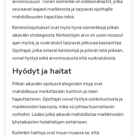
arvonnousuun. Toinen esimerkki on indeksirahastot, jotka
seuraavat laajasti markkinoita ja tarjoavat sijoittajille
mahdollisuuden hajauttaa riskiä.
Kiinteistösijoitukset ovat myös hyviä esimerkkejä pitkän
aikavälin strategioista. Kiinteistöjen arvo on usein noussut
ajan myötä, ja vuokratulot tarjoavat jatkuvaa kassavirtaa.
Sijoittajat, jotka ostavat kiinteistöjä ja pitävät niitä pitkään,
voivat hyötyä sekä arvonnoususta että vuokratuloista.
Hyödyt ja haitat
Pitkän aikavälin sijoitusstrategioiden etuja ovat
mahdollisuus merkittävään tuottoon ja riskin
hajauttaminen. Sijoittajat voivat hyötyä osinkotuotoista ja
markkinoiden kasvusta, mikä voi johtaa huomattaviin
voittoihin. Lisäksi pitkä aikaväli mahdollistaa markkinoiden
lyhytaikaisten heilahtelujen sietämisen.
Kuitenkin haittoja ovat muun muassa se, että