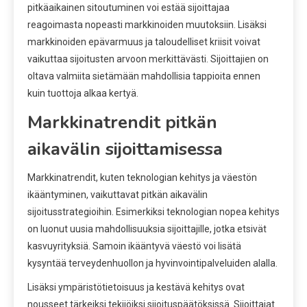
pitkäaikainen sitoutuminen voi estää sijoittajaa
reagoimasta nopeasti markkinoiden muutoksiin. Lisäksi
markkinoiden epävarmuus ja taloudelliset kriisit voivat
vaikuttaa sijoitusten arvoon merkittävästi. Sijoittajien on
oltava valmiita sietämään mahdollisia tappioita ennen
kuin tuottoja alkaa kertyä.
Markkinatrendit pitkän
aikavälin sijoittamisessa
Markkinatrendit, kuten teknologian kehitys ja väestön
ikääntyminen, vaikuttavat pitkän aikavälin
sijoitusstrategioihin. Esimerkiksi teknologian nopea kehitys
on luonut uusia mahdollisuuksia sijoittajille, jotka etsivät
kasvuyrityksiä. Samoin ikääntyvä väestö voi lisätä
kysyntää terveydenhuollon ja hyvinvointipalveluiden alalla.
Lisäksi ympäristötietoisuus ja kestävä kehitys ovat
nousseet tärkeiksi tekijöiksi sijoituspäätöksissä. Sijoittajat