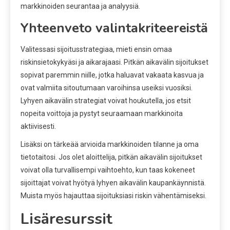
markkinoiden seurantaa ja analyysiä.
Yhteenveto valintakriteereistä
Valitessasi sijoitusstrategiaa, mieti ensin omaa
riskinsietokykyäsi ja aikarajaasi. Pitkän aikavälin sijoitukset
sopivat paremmin niille, jotka haluavat vakaata kasvua ja
ovat valmiita sitoutumaan varoihinsa useiksi vuosiksi.
Lyhyen aikavälin strategiat voivat houkutella, jos etsit
nopeita voittoja ja pystyt seuraamaan markkinoita
aktiivisesti.
Lisäksi on tärkeää arvioida markkinoiden tilanne ja oma
tietotaitosi. Jos olet aloittelija, pitkän aikavälin sijoitukset
voivat olla turvallisempi vaihtoehto, kun taas kokeneet
sijoittajat voivat hyötyä lyhyen aikavälin kaupankäynnistä.
Muista myös hajauttaa sijoituksiasi riskin vähentämiseksi.
Lisäresurssit