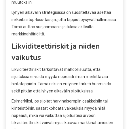
muutoksiin.
Lyhyen aikavälin strategioissa on suositeltavaa asettaa
selkeitä stop-loss-tasoja, jotta tappiot pysyvät hallinnassa.
Tämä auttaa suojaamaan sijoituksia äkillisiltä
markkinahäiriöiltä.
Likviditeettiriskit ja niiden
vaikutus
Likviditeettiriskit tarkoittavat mahdollisuutta, että
sijoituksia ei voida myydä nopeasti ilman merkittävää
hintatappiota. Tämä riski on erityisen tärkeä huomioida
sekä pitkän että lyhyen aikavälin sijoituksissa.
Esimerkiksi, jos sijoitat harvinaisempiin osakkeisiin tai
kiinteistöihin, saatat kohdata vaikeuksia myydä niitä
nopeasti, mikä voi vaikuttaa sijoitustesi arvoon.
Likviditeettiriskit voivat myös kasvaa markkinahäiriöiden