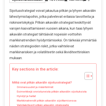
Sijoitusstrategiat voivat jakautua pitkän ja lyhyen aikavälin
lähestymistapoihin, jotka palvelevat erilaisia tavoitteita ja
riskinsietokykyjä. Pitkän aikavälin strategiat keskittyvät
varojen kasvattamiseen vuosien aikana, kun taas lyhyen
aikavälin strategiat tähtäävät nopeisiin voittoihin
markkinatrendien hyödyntämiseksi. On tärkeää ymmärtää
näiden strategioiden riskit, jotka vaihtelevat
markkinariskien ja volatiliteetin sekä likviditeettiriskien
mukaan.
Key sections in the article:
Mitkä ovat pitkän aikavälin sijoitusstrategiat?
Ominaisuudet ja määritelmät
Esimerkkejä onnistuneista pitkän aikavälin sijoituksista
Hyödyt ja haitat
Markkinatrendit pitkän aikavälin sijoittamisessa
Valintakriteerit pitkän aikavälin strategialle