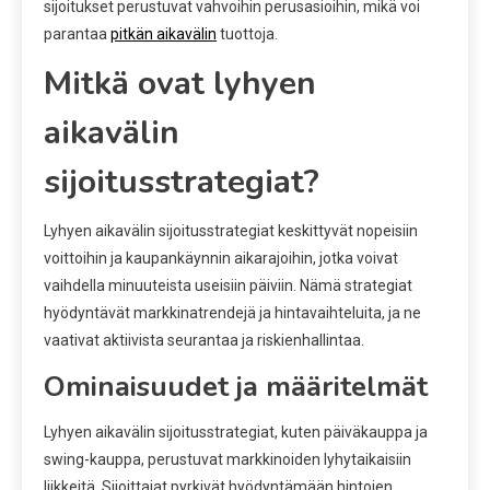
sijoitukset perustuvat vahvoihin perusasioihin, mikä voi
parantaa
pitkän aikavälin
tuottoja.
Mitkä ovat lyhyen
aikavälin
sijoitusstrategiat?
Lyhyen aikavälin sijoitusstrategiat keskittyvät nopeisiin
voittoihin ja kaupankäynnin aikarajoihin, jotka voivat
vaihdella minuuteista useisiin päiviin. Nämä strategiat
hyödyntävät markkinatrendejä ja hintavaihteluita, ja ne
vaativat aktiivista seurantaa ja riskienhallintaa.
Ominaisuudet ja määritelmät
Lyhyen aikavälin sijoitusstrategiat, kuten päiväkauppa ja
swing-kauppa, perustuvat markkinoiden lyhytaikaisiin
liikkeitä. Sijoittajat pyrkivät hyödyntämään hintojen