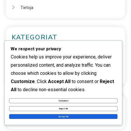
Tietoja
KATEGORIAT
We respect your privacy
Passiivinen tulo
Cookies help us improve your experience, deliver
Sijoitusmahdollisuudet
personalized content, and analyze traffic. You can
choose which cookies to allow by clicking
Sivutoiminta
Customize
. Click
Accept All
to consent or
Reject
All
to decline non-essential cookies.
Customize
HAKU
Reject All
Accept All