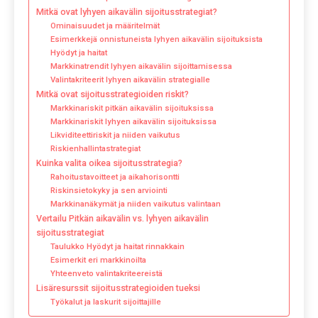
Mitkä ovat lyhyen aikavälin sijoitusstrategiat?
Ominaisuudet ja määritelmät
Esimerkkejä onnistuneista lyhyen aikavälin sijoituksista
Hyödyt ja haitat
Markkinatrendit lyhyen aikavälin sijoittamisessa
Valintakriteerit lyhyen aikavälin strategialle
Mitkä ovat sijoitusstrategioiden riskit?
Markkinariskit pitkän aikavälin sijoituksissa
Markkinariskit lyhyen aikavälin sijoituksissa
Likviditeettiriskit ja niiden vaikutus
Riskienhallintastrategiat
Kuinka valita oikea sijoitusstrategia?
Rahoitustavoitteet ja aikahorisontti
Riskinsietokyky ja sen arviointi
Markkinanäkymät ja niiden vaikutus valintaan
Vertailu Pitkän aikavälin vs. lyhyen aikavälin
sijoitusstrategiat
Taulukko Hyödyt ja haitat rinnakkain
Esimerkit eri markkinoilta
Yhteenveto valintakriteereistä
Lisäresurssit sijoitusstrategioiden tueksi
Työkalut ja laskurit sijoittajille