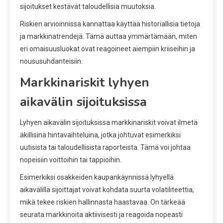
sijoitukset kestävät taloudellisia muutoksia.
Riskien arvioinnissa kannattaa käyttää historiallisia tietoja
ja markkinatrendejä. Tämä auttaa ymmärtämään, miten
eri omaisuusluokat ovat reagoineet aiempiin kriiseihin ja
noususuhdanteisiin.
Markkinariskit lyhyen
aikavälin sijoituksissa
Lyhyen aikavälin sijoituksissa markkinariskit voivat ilmetä
äkillisinä hintavaihteluina, jotka johtuvat esimerkiksi
uutisista tai taloudellisista raporteista. Tämä voi johtaa
nopeisiin voittoihin tai tappioihin.
Esimerkiksi osakkeiden kaupankäynnissä lyhyellä
aikavälillä sijoittajat voivat kohdata suurta volatiliteettia,
mikä tekee riskien hallinnasta haastavaa. On tärkeää
seurata markkinoita aktiivisesti ja reagoida nopeasti