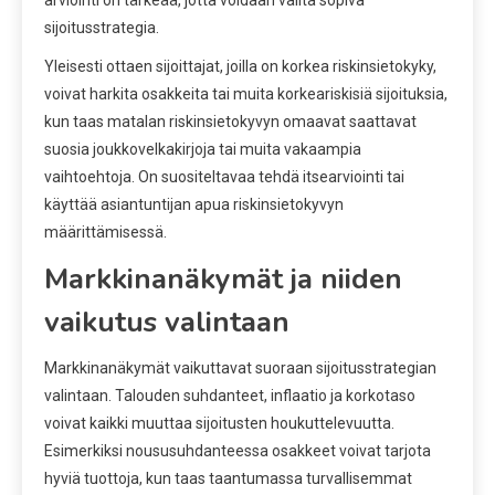
sijoitusstrategia.
Yleisesti ottaen sijoittajat, joilla on korkea riskinsietokyky,
voivat harkita osakkeita tai muita korkeariskisiä sijoituksia,
kun taas matalan riskinsietokyvyn omaavat saattavat
suosia joukkovelkakirjoja tai muita vakaampia
vaihtoehtoja. On suositeltavaa tehdä itsearviointi tai
käyttää asiantuntijan apua riskinsietokyvyn
määrittämisessä.
Markkinanäkymät ja niiden
vaikutus valintaan
Markkinanäkymät vaikuttavat suoraan sijoitusstrategian
valintaan. Talouden suhdanteet, inflaatio ja korkotaso
voivat kaikki muuttaa sijoitusten houkuttelevuutta.
Esimerkiksi noususuhdanteessa osakkeet voivat tarjota
hyviä tuottoja, kun taas taantumassa turvallisemmat