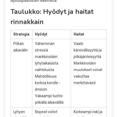
sijoituspäätösten tekemistä.
Taulukko: Hyödyt ja haitat
rinnakkain
Strategia
Hyödyt
Haitat
Pitkän
Vähemmän
Vaatii
aikavälin
stressiä
kärsivällisyyttä ja
markkinoiden
pitkäjänteisyyttä
lyhytaikaisista
Markkinoiden
vaihteluista
muutokset voivat
Mahdollisuus
vaikuttaa
korkoa korolle -
merkittävästi
ilmiöön
Vakaampi tuotto
pitkällä aikavälillä
Lyhyen
Nopeat voitot
Korkeampi riski ja