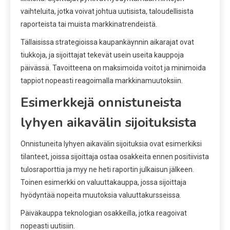
vaihteluita, jotka voivat johtua uutisista, taloudellisista
raporteista tai muista markkinatrendeistä.
Tällaisissa strategioissa kaupankäynnin aikarajat ovat
tiukkoja, ja sijoittajat tekevät usein useita kauppoja
päivässä. Tavoitteena on maksimoida voitot ja minimoida
tappiot nopeasti reagoimalla markkinamuutoksiin.
Esimerkkejä onnistuneista
lyhyen aikavälin sijoituksista
Onnistuneita lyhyen aikavälin sijoituksia ovat esimerkiksi
tilanteet, joissa sijoittaja ostaa osakkeita ennen positiivista
tulosraporttia ja myy ne heti raportin julkaisun jälkeen.
Toinen esimerkki on valuuttakauppa, jossa sijoittaja
hyödyntää nopeita muutoksia valuuttakursseissa.
Päiväkauppa teknologian osakkeilla, jotka reagoivat
nopeasti uutisiin.