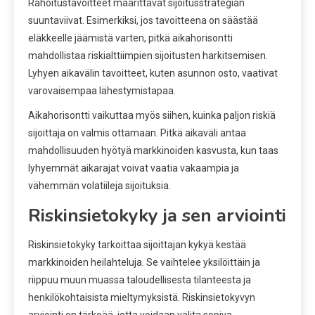
Rahoitustavoitteet määrittävät sijoitusstrategian
suuntaviivat. Esimerkiksi, jos tavoitteena on säästää
eläkkeelle jäämistä varten, pitkä aikahorisontti
mahdollistaa riskialttiimpien sijoitusten harkitsemisen.
Lyhyen aikavälin tavoitteet, kuten asunnon osto, vaativat
varovaisempaa lähestymistapaa.
Aikahorisontti vaikuttaa myös siihen, kuinka paljon riskiä
sijoittaja on valmis ottamaan. Pitkä aikaväli antaa
mahdollisuuden hyötyä markkinoiden kasvusta, kun taas
lyhyemmät aikarajat voivat vaatia vakaampia ja
vähemmän volatiileja sijoituksia.
Riskinsietokyky ja sen arviointi
Riskinsietokyky tarkoittaa sijoittajan kykyä kestää
markkinoiden heilahteluja. Se vaihtelee yksilöittäin ja
riippuu muun muassa taloudellisesta tilanteesta ja
henkilökohtaisista mieltymyksistä. Riskinsietokyvyn
arviointi on tärkeää, jotta voidaan valita sopiva