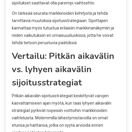
sijoitukset saattavat olla parempi vaihtoehto.
On tärkeää seurata markkinoiden kehitystä ja tehdä
tarvittavia muutoksia sijoitusstrategiaan. Sijoittajien
kannattaa myös tutustua erilaisiin markkinanäkymiin ja
niiden vaikutuksiin eri omaisuusluokissa, jotta he voivat
tehdä tietoon perustuvia päätöksiä.
Vertailu: Pitkän aikavälin
vs. lyhyen aikavälin
sijoitusstrategiat
Pitkän aikavälin sijoitusstrategiat keskittyvät varojen
kasvattamiseen ajan myötä, kun taas lyhyen aikavälin
strategiat pyrkivät nopeisiin voittoihin markkinoiden
vaihteluista. Molemmilla lähestymistavoilla on omat
etunsa ja haittansa, jotka on syytä arvioida ennen