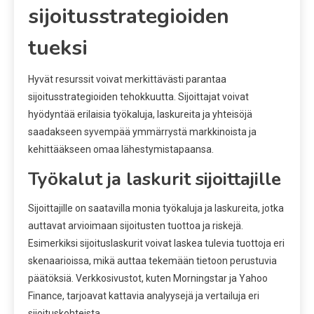
sijoitusstrategioiden
tueksi
Hyvät resurssit voivat merkittävästi parantaa
sijoitusstrategioiden tehokkuutta. Sijoittajat voivat
hyödyntää erilaisia työkaluja, laskureita ja yhteisöjä
saadakseen syvempää ymmärrystä markkinoista ja
kehittääkseen omaa lähestymistapaansa.
Työkalut ja laskurit sijoittajille
Sijoittajille on saatavilla monia työkaluja ja laskureita, jotka
auttavat arvioimaan sijoitusten tuottoa ja riskejä.
Esimerkiksi sijoituslaskurit voivat laskea tulevia tuottoja eri
skenaarioissa, mikä auttaa tekemään tietoon perustuvia
päätöksiä. Verkkosivustot, kuten Morningstar ja Yahoo
Finance, tarjoavat kattavia analyysejä ja vertailuja eri
sijoituskohteista.