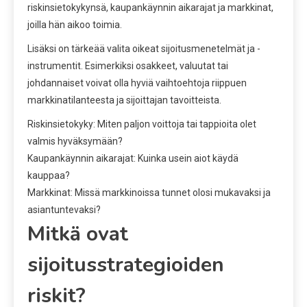
riskinsietokykynsä, kaupankäynnin aikarajat ja markkinat,
joilla hän aikoo toimia.
Lisäksi on tärkeää valita oikeat sijoitusmenetelmät ja -
instrumentit. Esimerkiksi osakkeet, valuutat tai
johdannaiset voivat olla hyviä vaihtoehtoja riippuen
markkinatilanteesta ja sijoittajan tavoitteista.
Riskinsietokyky: Miten paljon voittoja tai tappioita olet
valmis hyväksymään?
Kaupankäynnin aikarajat: Kuinka usein aiot käydä
kauppaa?
Markkinat: Missä markkinoissa tunnet olosi mukavaksi ja
asiantuntevaksi?
Mitkä ovat
sijoitusstrategioiden
riskit?