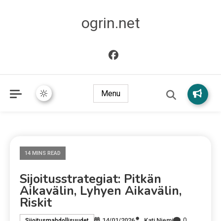
ogrin.net
Menu
14 MINS READ
Sijoitusstrategiat: Pitkän
Aikavälin, Lyhyen Aikavälin,
Riskit
0
14/01/2026
Kati Niemi
Sijoitusmahdollisuudet