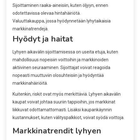
Sijoittaminen raaka-aineisiin, kuten öljyyn, ennen
odotettavissa olevaa hintahäiriötä.
Valuuttakauppa, jossa hyödynnetään lyhytaikaisia
markkinatrendejä.
Hyödyt ja haitat
Lyhyen aikavälin sijoittamisessa on useita etuja, kuten
mahdollisuus nopeisiin voittoihin ja markkinoiden
aktiivinen seuraaminen. Sijoittajat voivat reagoida
nopeasti muuttuviin olosuhteisiin ja hyödyntää
markkinahäiriöitä.
Kuitenkin, riskit ovat myös merkittäviä. Lyhyen aikavälin
kaupat voivat johtaa suuriin tappioihin, jos markkinat
liikkuvat odottamattomasti. Lisäksi kaupankäynnin
kustannukset, kuten välityspalkkiot, voivat syödä voittoja.
Markkinatrendit lyhyen