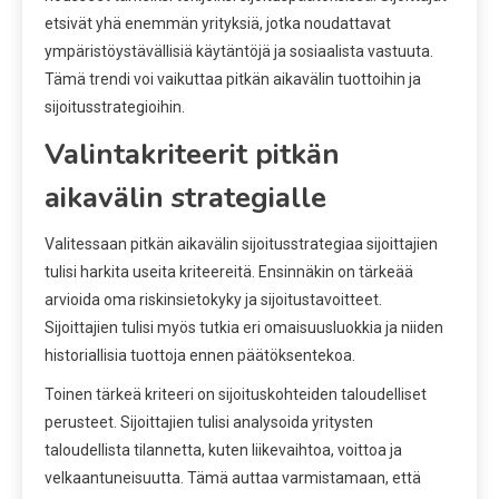
etsivät yhä enemmän yrityksiä, jotka noudattavat
ympäristöystävällisiä käytäntöjä ja sosiaalista vastuuta.
Tämä trendi voi vaikuttaa pitkän aikavälin tuottoihin ja
sijoitusstrategioihin.
Valintakriteerit pitkän
aikavälin strategialle
Valitessaan pitkän aikavälin sijoitusstrategiaa sijoittajien
tulisi harkita useita kriteereitä. Ensinnäkin on tärkeää
arvioida oma riskinsietokyky ja sijoitustavoitteet.
Sijoittajien tulisi myös tutkia eri omaisuusluokkia ja niiden
historiallisia tuottoja ennen päätöksentekoa.
Toinen tärkeä kriteeri on sijoituskohteiden taloudelliset
perusteet. Sijoittajien tulisi analysoida yritysten
taloudellista tilannetta, kuten liikevaihtoa, voittoa ja
velkaantuneisuutta. Tämä auttaa varmistamaan, että