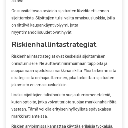
aikana.
On suositeltavaa arvioida sijoitusten likviditeetti ennen
sijoittamista. Sijoittajien tulisi valita omaisuusluokkia, joilla
on riittävä kaupankäyntivolyymi, jotta
myyntimahdollisuudet ovat hyvät.
Riskienhallintastrategiat
Riskienhallintastrategiat ovat keskeisiä sijoittamisen
onnistumiselle. Ne auttavat minimoimaan tappioita ja
suojaamaan sijoituksia markkinariskiltä. Yksi tärkeimmistä
strategioista on hajauttaminen, joka tarkoittaa sijoitusten
jakamista eri omaisuusluokkiin.
Lisäksi sijoittajien tulisi harkita suojautumismenetelmiä,
kuten optioita, jotka voivat tarjota suojaa markkinahäiriöitä
vastaan. Tämä voi olla erityisen hyödyllistä epävakaissa
markkinatilanteissa.
Riskien arvioinnissa kannattaa käyttää erilaisia työkaluja,