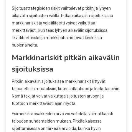
Sijoitusstrategioiden riskit vaihtelevat pitkän ja lyhyen
aikavälin sijoitusten välillä. Pitkän aikavälin sijoituksissa
markkinariskit ja volatiliteetti voivat vaikuttaa
merkittävästi, kun taas lyhyen aikavälin sijoituksissa
likviditeettiriskit ja markkinahäiriöt ovat keskeisiä
huolenaiheita.
Markkinariskit pitkän aikavälin
sijoituksissa
Pitkän aikavälin sijoituksissa markkinariskit liittyvät
taloudellisiin muutoksiin, kuten inflaatioon ja korkotasoihin.
Nämä tekijät voivat vaikuttaa sijoitusten arvoon ja
tuottoon merkittävästi ajan myötä.
Esimerkiksi osakkeiden arvo voi vaihdella voimakkaasti
talouden suhdanteiden mukaan. Pitkäaikaisessa
sijoittamisessa on tärkeää arvioida, kuinka hyvin