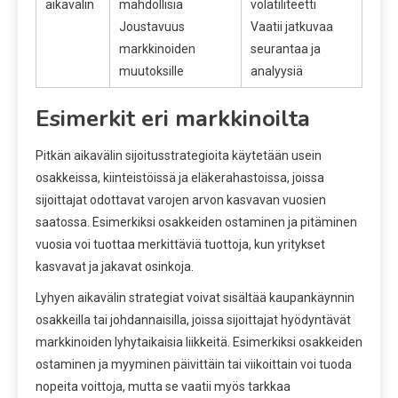
aikavälin
mahdollisia
volatiliteetti
Joustavuus
Vaatii jatkuvaa
markkinoiden
seurantaa ja
muutoksille
analyysiä
Esimerkit eri markkinoilta
Pitkän aikavälin sijoitusstrategioita käytetään usein
osakkeissa, kiinteistöissä ja eläkerahastoissa, joissa
sijoittajat odottavat varojen arvon kasvavan vuosien
saatossa. Esimerkiksi osakkeiden ostaminen ja pitäminen
vuosia voi tuottaa merkittäviä tuottoja, kun yritykset
kasvavat ja jakavat osinkoja.
Lyhyen aikavälin strategiat voivat sisältää kaupankäynnin
osakkeilla tai johdannaisilla, joissa sijoittajat hyödyntävät
markkinoiden lyhytaikaisia liikkeitä. Esimerkiksi osakkeiden
ostaminen ja myyminen päivittäin tai viikoittain voi tuoda
nopeita voittoja, mutta se vaatii myös tarkkaa