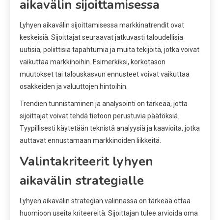
aikavälin sijoittamisessa
Lyhyen aikavälin sijoittamisessa markkinatrendit ovat
keskeisiä. Sijoittajat seuraavat jatkuvasti taloudellisia
uutisia, poliittisia tapahtumia ja muita tekijöitä, jotka voivat
vaikuttaa markkinoihin. Esimerkiksi, korkotason
muutokset tai talouskasvun ennusteet voivat vaikuttaa
osakkeiden ja valuuttojen hintoihin.
Trendien tunnistaminen ja analysointi on tärkeää, jotta
sijoittajat voivat tehdä tietoon perustuvia päätöksiä.
Tyypillisesti käytetään teknistä analyysiä ja kaavioita, jotka
auttavat ennustamaan markkinoiden liikkeitä.
Valintakriteerit lyhyen
aikavälin strategialle
Lyhyen aikavälin strategian valinnassa on tärkeää ottaa
huomioon useita kriteereitä. Sijoittajan tulee arvioida oma