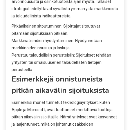
arvonnoususta ja osinkotuotoista ajan myötä. Tällaiset
strategiat edellyttävät syvällistä ymmärrystä markkinoista
ja taloudellisista indikaattoreista.
Pitkäaikainen sitoutuminen: Sijoittajat sitoutuvat
pitämään sijoituksiaan pitkään.
Markkinatrendien hyödyntäminen: Hyödynnetään
markkinoiden nousuja ja laskuja.
Perustuu taloudellisiin perusteisiin: Sijoitukset tehdään
yritysten tai omaisuuserien taloudellisten tietojen
perusteella.
Esimerkkejä onnistuneista
pitkän aikavälin sijoituksista
Esimerkiksi monet tunnetut teknologiayritykset, kuten
Apple ja Microsoft, ovat tuottaneet merkittäviä tuottoja
pitkän aikavälin sijoittajille. Nämä yritykset ovat kasvaneet
ja laajentuneet, mikä on johtanut osakkeiden