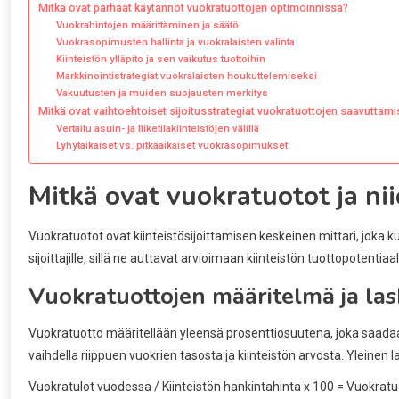
Mitkä ovat parhaat käytännöt vuokratuottojen optimoinnissa?
Vuokrahintojen määrittäminen ja säätö
Vuokrasopimusten hallinta ja vuokralaisten valinta
Kiinteistön ylläpito ja sen vaikutus tuottoihin
Markkinointistrategiat vuokralaisten houkuttelemiseksi
Vakuutusten ja muiden suojausten merkitys
Mitkä ovat vaihtoehtoiset sijoitusstrategiat vuokratuottojen saavuttami
Vertailu asuin- ja liiketilakiinteistöjen välillä
Lyhytaikaiset vs. pitkäaikaiset vuokrasopimukset
Mitkä ovat vuokratuotot ja ni
Vuokratuotot ovat kiinteistösijoittamisen keskeinen mittari, joka
sijoittajille, sillä ne auttavat arvioimaan kiinteistön tuottopotentia
Vuokratuottojen määritelmä ja la
Vuokratuotto määritellään yleensä prosenttiosuutena, joka saadaan
vaihdella riippuen vuokrien tasosta ja kiinteistön arvosta. Yleinen
Vuokratulot vuodessa / Kiinteistön hankintahinta x 100 = Vuokrat