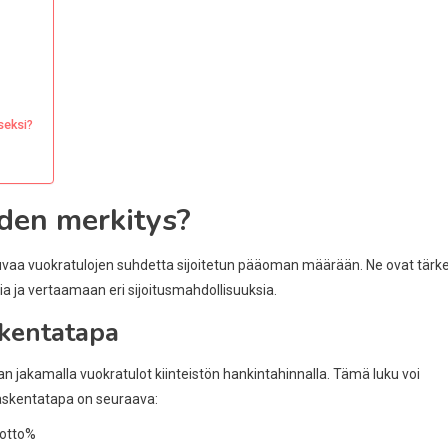
seksi?
iden merkitys?
 kuvaa vuokratulojen suhdetta sijoitetun pääoman määrään. Ne ovat tärke
alia ja vertaamaan eri sijoitusmahdollisuuksia.
skentatapa
 jakamalla vuokratulot kiinteistön hankintahinnalla. Tämä luku voi
 laskentatapa on seuraava:
uotto%