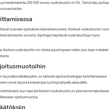
sa ja hankintahinta 200 000 euroa, vuokratuotto on 6%. Tämä luku auttaa
a investointiin.
oittamisessa
ikuttavat suoraan sijoituksen kannattavuuteen. Korkeat vuokratuotot voiv
lyksiä kiinteistön arvosta. Sijoittajat käyttävät vuokratuottoja myös
soa. Korkea vuokratuotto voi viitata suurempaan riskiin, kun taas matala
tusta.
ijoitusmuotoihin
n tai joukkovelkakirjoihin, on tärkeää sijoitusstrategian kehittämisessä.
et voivat tarjota korkeampia tuottoja lyhyellä aikavälillä.
erkittävästi, kun taas kiinteistön vuokratuotto on yleensä ennakoitavis
valitessaan sijoitusmuotoa.
äätöksiin