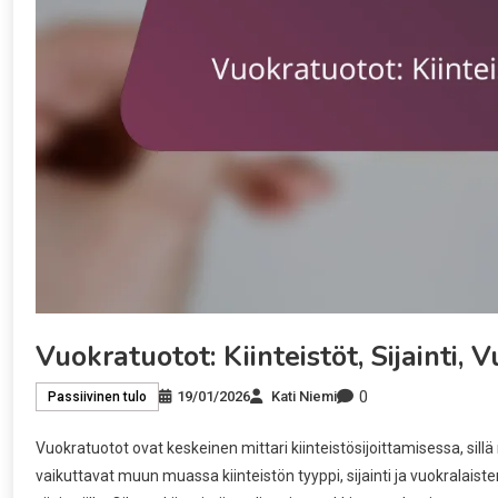
Vuokratuotot: Kiinteistöt, Sijainti, 
0
19/01/2026
Kati Niemi
Passiivinen tulo
Vuokratuotot ovat keskeinen mittari kiinteistösijoittamisessa, sil
vaikuttavat muun muassa kiinteistön tyyppi, sijainti ja vuokralai