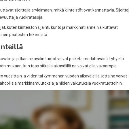
ttavat sijoittajia arvioimaan, mitkä kiinteistöt ovat kannattavia. Sijoitta
evuutta ja vuokratasoja.
, kuten kiinteistön sijainti, kunto ja markkinatilanne, vaikuttavat
 ennen päätösten tekemistä.
nteillä
ikavälin ja pitkän aikavälin tuotot voivat poiketa merkittävästi. Lyhyellä
nän mukaan, kun taas pitkällä aikavälillä ne voivat olla vakaampia.
kuten vuosittain ja viiden tai kymmenen vuoden aikaväleillä, jotta he voivat
ollisia markkinamuutoksia ja niiden vaikutuksia vuokratuottoihin.