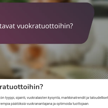
ratuottoihin?
ön tyyppi, sijainti, vuokralaisten kysyntä, markkinatrendit ja taloudellise
arempia päätöksiä vuokranantajana ja optimoida tuottojaan.