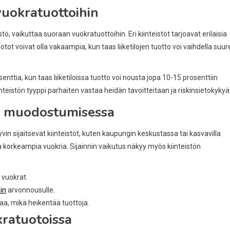
 vuokratuottoihin
istö, vaikuttaa suoraan vuokratuottoihin. Eri kiinteistöt tarjoavat erilaisia
ot voivat olla vakaampia, kun taas liiketilojen tuotto voi vaihdella suur
ttia, kun taas liiketiloissa tuotto voi nousta jopa 10-15 prosenttiin
kiinteistön tyyppi parhaiten vastaa heidän tavoitteitaan ja riskinsietokyky
en muodostumisessa
yvin sijaitsevat kiinteistöt, kuten kaupungin keskustassa tai kasvavilla
a korkeampia vuokria. Sijainnin vaikutus näkyy myös kiinteistön
 vuokrat.
in
arvonnousulle.
kaa, mikä heikentää tuottoja.
kratuotoissa