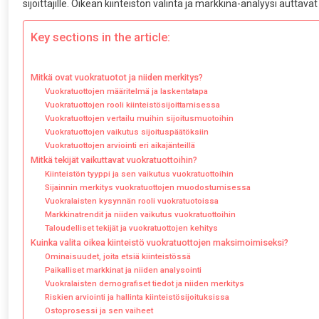
sijoittajille. Oikean kiinteistön valinta ja markkina-analyysi autta
Key sections in the article:
Mitkä ovat vuokratuotot ja niiden merkitys?
Vuokratuottojen määritelmä ja laskentatapa
Vuokratuottojen rooli kiinteistösijoittamisessa
Vuokratuottojen vertailu muihin sijoitusmuotoihin
Vuokratuottojen vaikutus sijoituspäätöksiin
Vuokratuottojen arviointi eri aikajänteillä
Mitkä tekijät vaikuttavat vuokratuottoihin?
Kiinteistön tyyppi ja sen vaikutus vuokratuottoihin
Sijainnin merkitys vuokratuottojen muodostumisessa
Vuokralaisten kysynnän rooli vuokratuotoissa
Markkinatrendit ja niiden vaikutus vuokratuottoihin
Taloudelliset tekijät ja vuokratuottojen kehitys
Kuinka valita oikea kiinteistö vuokratuottojen maksimoimiseksi?
Ominaisuudet, joita etsiä kiinteistössä
Paikalliset markkinat ja niiden analysointi
Vuokralaisten demografiset tiedot ja niiden merkitys
Riskien arviointi ja hallinta kiinteistösijoituksissa
Ostoprosessi ja sen vaiheet