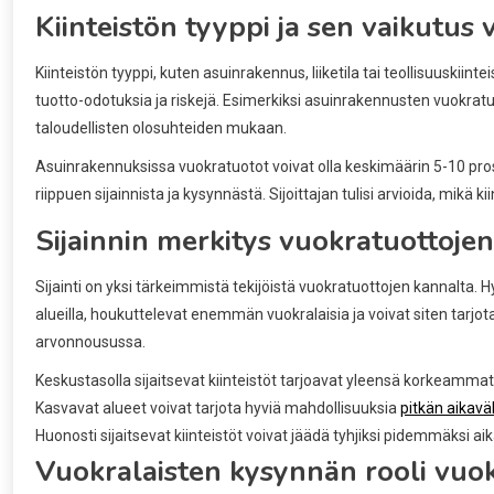
Kiinteistön tyyppi ja sen vaikutus
Kiinteistön tyyppi, kuten asuinrakennus, liiketila tai teollisuuskiinte
tuotto-odotuksia ja riskejä. Esimerkiksi asuinrakennusten vuokratuot
taloudellisten olosuhteiden mukaan.
Asuinrakennuksissa vuokratuotot voivat olla keskimäärin 5-10 prosen
riippuen sijainnista ja kysynnästä. Sijoittajan tulisi arvioida, mikä 
Sijainnin merkitys vuokratuottoj
Sijainti on yksi tärkeimmistä tekijöistä vuokratuottojen kannalta. H
alueilla, houkuttelevat enemmän vuokralaisia ja voivat siten tarjot
arvonnousussa.
Keskustasolla sijaitsevat kiinteistöt tarjoavat yleensä korkeammat
Kasvavat alueet voivat tarjota hyviä mahdollisuuksia
pitkän aikaväl
Huonosti sijaitsevat kiinteistöt voivat jäädä tyhjiksi pidemmäksi ai
Vuokralaisten kysynnän rooli vuo