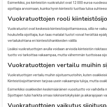
Esimerkiksi, jos kiinteistön vuokratulot ovat 12 000 euroa vuodes
sijoittajia arvioimaan, kuinka hyvin kiinteistö tuottaa tuloa suhteess
Vuokratuottojen rooli kiinteistösij
Vuokratuotot ovat keskeisiä kiinteistösijoittamisessa, sillä ne va
houkutella sijoittajia, kun taas matalat tuotot voivat herättää epäi
vertailukohtana eri kiinteistöhankkeiden välillä.
Lisäksi vuokratuottojen avulla voidaan arvioida kiinteistön riskita
tuotto voi tarkoittaa vakaampaa, mutta vähemmän tuottoisaa sijoi
Vuokratuottojen vertailu muihin s
Vuokratuottojen vertailu muihin sijoitusmuotoihin, kuten osakkeisii
Kiinteistösijoittaminen tarjoaa usein vakaampia tuloja, mutta osakke
Esimerkiksi osakkeiden keskimääräinen vuosituotto voi vaihdella m
Sijoittajien tulisi harkita omaa riskinsietokykyään ja aikarajojaan 
Vuokratuottojen vaikutus sijoitusp