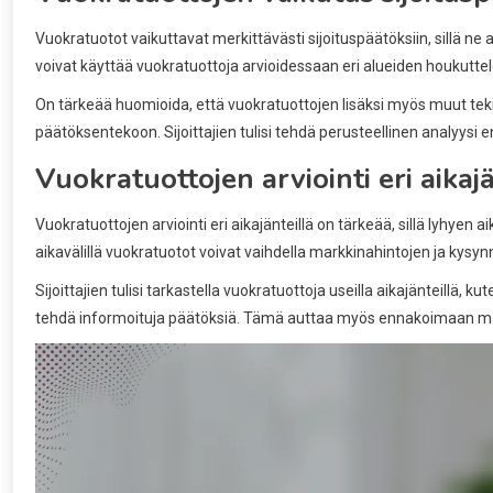
Vuokratuotot vaikuttavat merkittävästi sijoituspäätöksiin, sillä ne au
voivat käyttää vuokratuottoja arvioidessaan eri alueiden houkuttel
On tärkeää huomioida, että vuokratuottojen lisäksi myös muut tekijät
päätöksentekoon. Sijoittajien tulisi tehdä perusteellinen analyysi
Vuokratuottojen arviointi eri aikajä
Vuokratuottojen arviointi eri aikajänteillä on tärkeää, sillä lyhyen a
aikavälillä vuokratuotot voivat vaihdella markkinahintojen ja kysyn
Sijoittajien tulisi tarkastella vuokratuottoja useilla aikajänteillä, 
tehdä informoituja päätöksiä. Tämä auttaa myös ennakoimaan mahd