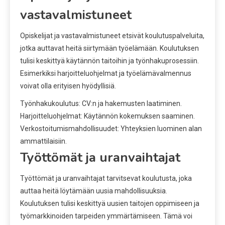
vastavalmistuneet
Opiskelijat ja vastavalmistuneet etsivät koulutuspalveluita,
jotka auttavat heitä siirtymään työelämään. Koulutuksen
tulisi keskittyä käytännön taitoihin ja työnhakuprosessiin.
Esimerkiksi harjoitteluohjelmat ja työelämävalmennus
voivat olla erityisen hyödyllisiä.
Työnhakukoulutus: CV:n ja hakemusten laatiminen.
Harjoitteluohjelmat: Käytännön kokemuksen saaminen.
Verkostoitumismahdollisuudet: Yhteyksien luominen alan
ammattilaisiin.
Työttömät ja uranvaihtajat
Työttömät ja uranvaihtajat tarvitsevat koulutusta, joka
auttaa heitä löytämään uusia mahdollisuuksia.
Koulutuksen tulisi keskittyä uusien taitojen oppimiseen ja
työmarkkinoiden tarpeiden ymmärtämiseen. Tämä voi