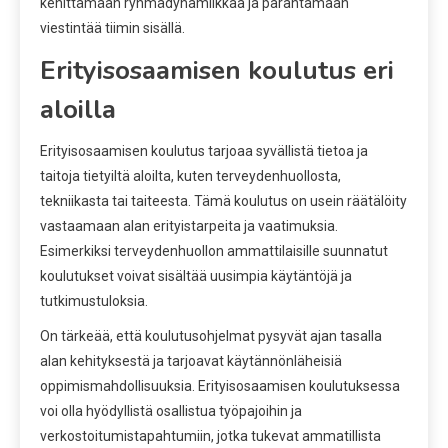
kehittämään ryhmädynamiikkaa ja parantamaan
viestintää tiimin sisällä.
Erityisosaamisen koulutus eri
aloilla
Erityisosaamisen koulutus tarjoaa syvällistä tietoa ja
taitoja tietyiltä aloilta, kuten terveydenhuollosta,
tekniikasta tai taiteesta. Tämä koulutus on usein räätälöity
vastaamaan alan erityistarpeita ja vaatimuksia.
Esimerkiksi terveydenhuollon ammattilaisille suunnatut
koulutukset voivat sisältää uusimpia käytäntöjä ja
tutkimustuloksia.
On tärkeää, että koulutusohjelmat pysyvät ajan tasalla
alan kehityksestä ja tarjoavat käytännönläheisiä
oppimismahdollisuuksia. Erityisosaamisen koulutuksessa
voi olla hyödyllistä osallistua työpajoihin ja
verkostoitumistapahtumiin, jotka tukevat ammatillista