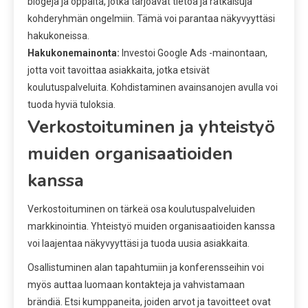
blogeja ja oppaita, jotka tarjoavat tietoa ja ratkaisuja
kohderyhmän ongelmiin. Tämä voi parantaa näkyvyyttäsi
hakukoneissa.
Hakukonemainonta:
Investoi Google Ads -mainontaan,
jotta voit tavoittaa asiakkaita, jotka etsivät
koulutuspalveluita. Kohdistaminen avainsanojen avulla voi
tuoda hyviä tuloksia.
Verkostoituminen ja yhteistyö
muiden organisaatioiden
kanssa
Verkostoituminen on tärkeä osa koulutuspalveluiden
markkinointia. Yhteistyö muiden organisaatioiden kanssa
voi laajentaa näkyvyyttäsi ja tuoda uusia asiakkaita.
Osallistuminen alan tapahtumiin ja konferensseihin voi
myös auttaa luomaan kontakteja ja vahvistamaan
brändiä. Etsi kumppaneita, joiden arvot ja tavoitteet ovat