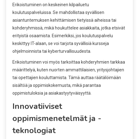
Erikoistuminen on keskeinen kilpailuetu
koulutuspalveluissa. Se mahdollistaa syvällisen
asiantuntemuksen kehittämisen tietyissä aiheissa tai
kohderyhmissä, mikä houkuttelee asiakkaita, jotka etsivät
erityistä osaamista. Esimerkiksi, jos koulutuspalvelu
keskittyy IT-alaan, se voi tarjota syvällisiä kursseja
ohjelmoinnista tai kyberturvallisuudesta.
Erikoistuminen voi myös tarkoittaa kohderyhmien tarkkaa
määrittelyä, kuten nuorten ammattilaisien, yritysjohtajien
tai opettajien kouluttamista. Tämä auttaa räätälöimään
sisältöä ja oppimiskokemusta, mikä parantaa
oppimistuloksia ja asiakastyytyväisyyttä.
Innovatiiviset
oppimismenetelmät ja -
teknologiat