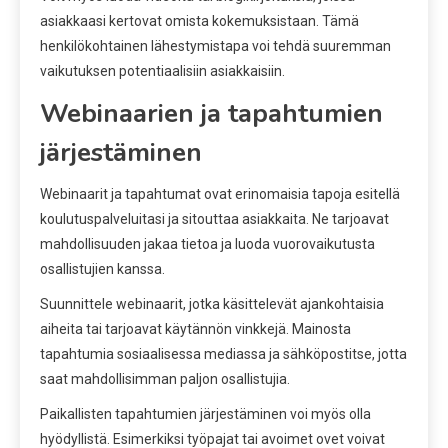
asiakkaasi kertovat omista kokemuksistaan. Tämä
henkilökohtainen lähestymistapa voi tehdä suuremman
vaikutuksen potentiaalisiin asiakkaisiin.
Webinaarien ja tapahtumien
järjestäminen
Webinaarit ja tapahtumat ovat erinomaisia tapoja esitellä
koulutuspalveluitasi ja sitouttaa asiakkaita. Ne tarjoavat
mahdollisuuden jakaa tietoa ja luoda vuorovaikutusta
osallistujien kanssa.
Suunnittele webinaarit, jotka käsittelevät ajankohtaisia
aiheita tai tarjoavat käytännön vinkkejä. Mainosta
tapahtumia sosiaalisessa mediassa ja sähköpostitse, jotta
saat mahdollisimman paljon osallistujia.
Paikallisten tapahtumien järjestäminen voi myös olla
hyödyllistä. Esimerkiksi työpajat tai avoimet ovet voivat