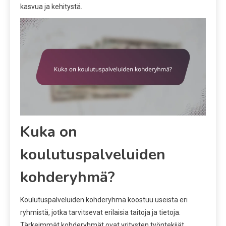
kasvua ja kehitystä.
Kuka on
koulutuspalveluiden
kohderyhmä?
Koulutuspalveluiden kohderyhmä koostuu useista eri
ryhmistä, jotka tarvitsevat erilaisia taitoja ja tietoja.
Tärkeimmät kohderyhmät ovat yritysten työntekijät,