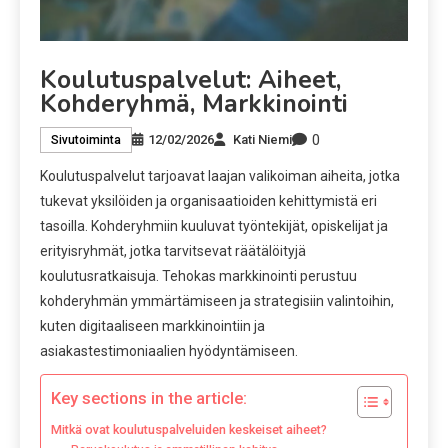
Koulutuspalvelut: Aiheet,
Kohderyhmä, Markkinointi
0
12/02/2026
Kati Niemi
Sivutoiminta
Koulutuspalvelut tarjoavat laajan valikoiman aiheita, jotka
tukevat yksilöiden ja organisaatioiden kehittymistä eri
tasoilla. Kohderyhmiin kuuluvat työntekijät, opiskelijat ja
erityisryhmät, jotka tarvitsevat räätälöityjä
koulutusratkaisuja. Tehokas markkinointi perustuu
kohderyhmän ymmärtämiseen ja strategisiin valintoihin,
kuten digitaaliseen markkinointiin ja
asiakastestimoniaalien hyödyntämiseen.
Key sections in the article:
Mitkä ovat koulutuspalveluiden keskeiset aiheet?