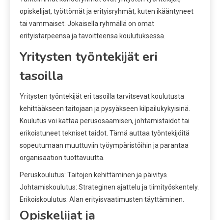
opiskelijat, työttömät ja erityisryhmät, kuten ikääntyneet
tai vammaiset. Jokaisella ryhmällä on omat
erityistarpeensa ja tavoitteensa koulutuksessa.
Yritysten työntekijät eri
tasoilla
Yritysten työntekijät eri tasoilla tarvitsevat koulutusta
kehittääkseen taitojaan ja pysyäkseen kilpailukykyisinä.
Koulutus voi kattaa perusosaamisen, johtamistaidot tai
erikoistuneet tekniset taidot. Tämä auttaa työntekijöitä
sopeutumaan muuttuviin työympäristöihin ja parantaa
organisaation tuottavuutta.
Peruskoulutus: Taitojen kehittäminen ja päivitys.
Johtamiskoulutus: Strateginen ajattelu ja tiimityöskentely.
Erikoiskoulutus: Alan erityisvaatimusten täyttäminen.
Opiskelijat ja