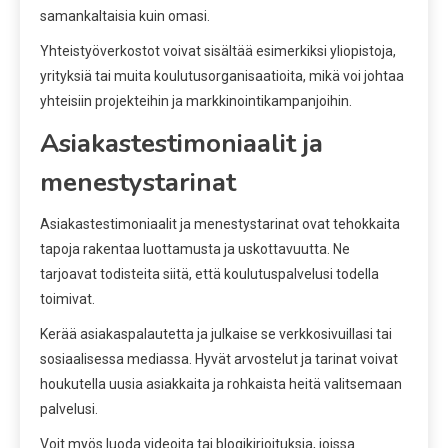
samankaltaisia kuin omasi.
Yhteistyöverkostot voivat sisältää esimerkiksi yliopistoja,
yrityksiä tai muita koulutusorganisaatioita, mikä voi johtaa
yhteisiin projekteihin ja markkinointikampanjoihin.
Asiakastestimoniaalit ja
menestystarinat
Asiakastestimoniaalit ja menestystarinat ovat tehokkaita
tapoja rakentaa luottamusta ja uskottavuutta. Ne
tarjoavat todisteita siitä, että koulutuspalvelusi todella
toimivat.
Kerää asiakaspalautetta ja julkaise se verkkosivuillasi tai
sosiaalisessa mediassa. Hyvät arvostelut ja tarinat voivat
houkutella uusia asiakkaita ja rohkaista heitä valitsemaan
palvelusi.
Voit myös luoda videoita tai blogikirjoituksia, joissa