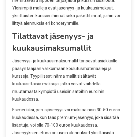
merkittävästi riippuen tarjoajasta ja kurssin sisällöstä.
Yleisimpiä malleja ovat jäsenyys- ja kuukausimaksut,
yksittäisten kurssien hinnat sekä pakettihinnat, joihin voi
liittyä alennuksia eri kohderyhmille.
Tilattavat jäsenyys- ja
kuukausimaksumallit
Jäsenyys- ja kuukausimaksumallit tarjoavat asiakkaille
pääsyn laajaan valikoimaan koulutusmateriaaleja ja
kursseja. Tyypillisesti nämä mallit sisältävät
kuukausittaisia maksuja, jotka voivat vaihdella
muutamasta kympistä useisiin satoihin euroihin
kuukaudessa.
Esimerkiksi, perusjäsenyys voi maksaa noin 30-50 euroa
kuukaudessa, kun taas premium-jäsenyys, joka sisältää
lisäetuja, voi olla 70-100 euroa kuukaudessa.
Jäsenyyksien etuna on usein alennukset yksittäisistä