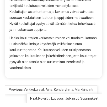
tekijöistä koulutuspalveluiden menestyksessä.
Kouluttajien asiantuntemus ja kokemus voivat vaikuttaa
suoraan koulutuksen laatuun ja oppijoiden motivaatioon.
Hyvät kouluttajat pystyvät välittämään tietoa tehokkaasti
ja innostamaan oppijoita.
Lisäksi kouluttajien verkostoituminen voi tuoda mukanaan
uusia näkökulmia ja käytäntöjä, mikä rikastuttaa
koulutustarjontaa. Koulutuspalveluiden tulisi panostaa
jatkuvaan koulutukseen ja kehittämiseen, jotta kouluttajat
pysyvät ajan tasalla alan uusimmista trendeistä ja
vaatimuksista.
Previous:
Verkkokurssit: Aihe, Kohderyhmä, Markkinointi
Next:
Royaltit: Luovuus, Julkaisut, Sopimukset