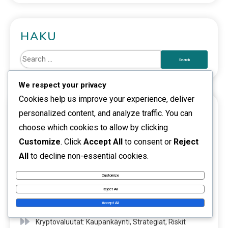
HAKU
We respect your privacy
Cookies help us improve your experience, deliver
UUSIMMAT JULKAISUT
personalized content, and analyze traffic. You can
choose which cookies to allow by clicking
Royaltit: Luovuus, Julkaisut, Sopimukset
Customize
. Click
Accept All
to consent or
Reject
All
to decline non-essential cookies.
Koulutuspalvelut: Aiheet, Kohderyhmä, Markkinointi
Customize
Verkkokurssit: Aihe, Kohderyhmä, Markkinointi
Reject All
Sijoitusrahastot: Valinta, Tuotto, Hallinta
Accept All
Kryptovaluutat: Kaupankäynti, Strategiat, Riskit