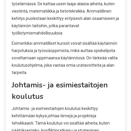
työelämässä. Se kattaa usein laaja-alaisia aiheita, kuten
viestintä, matematiikka ja tietotekniikka. Ammatillinen
kehitys puolestaan keskittyy erityisesti alan osaamiseen ja
käytännön taitoihin, jotka parantavat
työllistymismahdollisuuksia.
Esimerkiksi ammatilliset kurssit voivat sisältää käytännön
harjoituksia ja työssäoppimista, mikä auttaa opiskelijoita
soveltamaan oppimaansa käytännössä. On tärkeää valita
koulutusohjelma, joka vastaa omia uratavoitteita ja alan
tarpeita.
Johtamis- ja esimiestaitojen
koulutus
Johtamis- ja esimiestaitojen koulutus keskittyy
kehittämään kykyä johtaa tiimejä ja projekteja
tehokkaasti. Tämä koulutus voi sisältää aiheita, kuten
päätöksenteko, konfliktinratkaisu ja strateginen