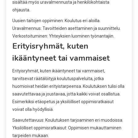
sisältää myös uravalmennusta ja henkilökohtaista
ohjausta.
Uusien taitojen oppiminen: Koulutus eri aloilla.
Uravalmennus: Tavoitteiden asettaminen ja suunnittelu.
Verkostoituminen: Yhteyksien luominen työnantajiin.
Erityisryhmät, kuten
ikääntyneet tai vammaiset
Erityisryhmät, kuten ikääntyneet tai vammaiset,
tarvitsevat räätälöityjä koulutuspalveluita, jotka
huomioivat heidän erityistarpeensa. Koulutuksen tulisi olla
saavutettavaa ja joustavaa, jotta kaikki voivat osallistua.
Esimerkiksi etäopetus ja yksilölliset oppimisratkaisut
voivat olla hyödyllisiä.
Saavutettavuus: Koulutuksen tarjoaminen eri muodoissa.
Yksilölliset oppimisratkaisut: Oppimisen mukauttaminen
tarpeiden mukaan.