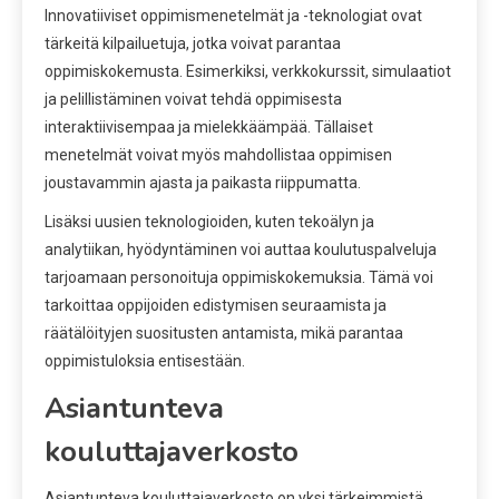
Innovatiiviset oppimismenetelmät ja -teknologiat ovat
tärkeitä kilpailuetuja, jotka voivat parantaa
oppimiskokemusta. Esimerkiksi, verkkokurssit, simulaatiot
ja pelillistäminen voivat tehdä oppimisesta
interaktiivisempaa ja mielekkäämpää. Tällaiset
menetelmät voivat myös mahdollistaa oppimisen
joustavammin ajasta ja paikasta riippumatta.
Lisäksi uusien teknologioiden, kuten tekoälyn ja
analytiikan, hyödyntäminen voi auttaa koulutuspalveluja
tarjoamaan personoituja oppimiskokemuksia. Tämä voi
tarkoittaa oppijoiden edistymisen seuraamista ja
räätälöityjen suositusten antamista, mikä parantaa
oppimistuloksia entisestään.
Asiantunteva
kouluttajaverkosto
Asiantunteva kouluttajaverkosto on yksi tärkeimmistä