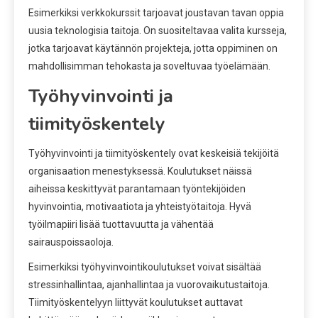
Esimerkiksi verkkokurssit tarjoavat joustavan tavan oppia
uusia teknologisia taitoja. On suositeltavaa valita kursseja,
jotka tarjoavat käytännön projekteja, jotta oppiminen on
mahdollisimman tehokasta ja soveltuvaa työelämään.
Työhyvinvointi ja
tiimityöskentely
Työhyvinvointi ja tiimityöskentely ovat keskeisiä tekijöitä
organisaation menestyksessä. Koulutukset näissä
aiheissa keskittyvät parantamaan työntekijöiden
hyvinvointia, motivaatiota ja yhteistyötaitoja. Hyvä
työilmapiiri lisää tuottavuutta ja vähentää
sairauspoissaoloja.
Esimerkiksi työhyvinvointikoulutukset voivat sisältää
stressinhallintaa, ajanhallintaa ja vuorovaikutustaitoja.
Tiimityöskentelyyn liittyvät koulutukset auttavat