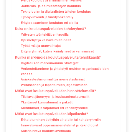
Peruskoulutus ja ammatillinen kehitys
Johtamis- ja esimiestaitojen koulutus
Teknologian ja digitaalisten taitojen koulutus
Työhyvinvointi ja tiimityöskentely
Erityisosaamisen koulutus eri aloilla
Kuka on koulutuspalveluiden kohderyhmä?
Yritysten työntekijät eri tasoilla
Opiskelijat ja vastavalmistuneet
Työttömät ja uranvaihtajat
Erityisryhmät, kuten ikääntyneet tai vammaiset
Kuinka markkinoida koulutuspalveluita tehokkaasti?
Digitaalisen markkinoinnin strategiat
Verkostoituminen ja yhteistyö muiden organisaatioiden
kanssa
Asiakastestimoniaalit ja menestystarinat
Webinaarien ja tapahtumien järjestäminen
Mitkä ovat koulutuspalveluiden hinnoittelumallit?
Tilattavat jäsenyys- ja kuukausimaksumallit
Yksittäiset kurssihinnat ja paketit
Alennukset ja tarjoukset eri kohderyhmille
Mitkä ovat koulutuspalveluiden kilpailuedut?
Erikoistuminen tiettyihin aiheisiin tai kohderyhmiin
Innovatiiviset oppimismenetelmät ja -teknologiat
Asiantunteva kouluttajaverkosto