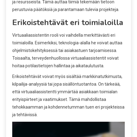
ja resursseista. Tämä auttaa tiimiä tekemään tietoon
perustuvia päätöksiä ja parantamaan tulevia projekteja.
Erikoistehtävät eri toimialoilla
Virtuaaliassistentin rooli voi vaihdella merkittävästi eri
toimialoilla. Esimerkiksi, teknologia-alalla he voivat auttaa
ohjelmistokehityksessä tai asiakastuen tarjoamisessa.
Toisaalta, terveydenhuollossa virtuaaliassistentit voivat
hoitaa potilastietojen hallintaa ja aikataulutusta.
Erikoistehtävät voivat myös sisältää markkinatutkimusta,
kilpailija-analyysiä tai jopa sisällöntuotantoa. On tärkeää,
että virtuaaliassistentti ymmärtää asiakkaan toimialan
erityispiirteet ja vaatimukset. Tämä mahdollistaa
tehokkaamman ja kohdennetumman tuen eri projekteissa
ja tehtävissä.