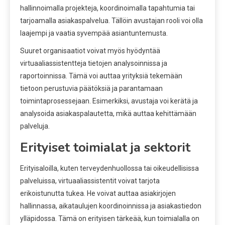
hallinnoimalla projekteja, koordinoimalla tapahtumia tai
tarjoamalla asiakaspalvelua. Tällöin avustajan rooli voi olla
laajempi ja vaatia syvempää asiantuntemusta.
Suuret organisaatiot voivat myös hyödyntää
virtuaaliassistentteja tietojen analysoinnissa ja
raportoinnissa. Tämä voi auttaa yrityksiä tekemään
tietoon perustuvia päätöksiä ja parantamaan
toimintaprosessejaan. Esimerkiksi, avustaja voi kerätä ja
analysoida asiakaspalautetta, mikä auttaa kehittämään
palveluja.
Erityiset toimialat ja sektorit
Erityisaloilla, kuten terveydenhuollossa tai oikeudellisissa
palveluissa, virtuaaliassistentit voivat tarjota
erikoistunutta tukea. He voivat auttaa asiakirjojen
hallinnassa, aikataulujen koordinoinnissa ja asiakastiedon
ylläpidossa. Tämä on erityisen tärkeää, kun toimialalla on