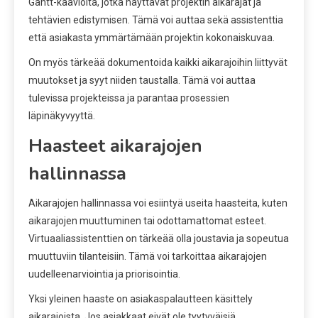
Gantt-kaavioita, jotka näyttävät projektin aikarajat ja
tehtävien edistymisen. Tämä voi auttaa sekä assistenttia
että asiakasta ymmärtämään projektin kokonaiskuvaa.
On myös tärkeää dokumentoida kaikki aikarajoihin liittyvät
muutokset ja syyt niiden taustalla. Tämä voi auttaa
tulevissa projekteissa ja parantaa prosessien
läpinäkyvyyttä.
Haasteet aikarajojen
hallinnassa
Aikarajojen hallinnassa voi esiintyä useita haasteita, kuten
aikarajojen muuttuminen tai odottamattomat esteet.
Virtuaaliassistenttien on tärkeää olla joustavia ja sopeutua
muuttuviin tilanteisiin. Tämä voi tarkoittaa aikarajojen
uudelleenarviointia ja priorisointia.
Yksi yleinen haaste on asiakaspalautteen käsittely
aikarajoista. Jos asiakkaat eivät ole tyytyväisiä