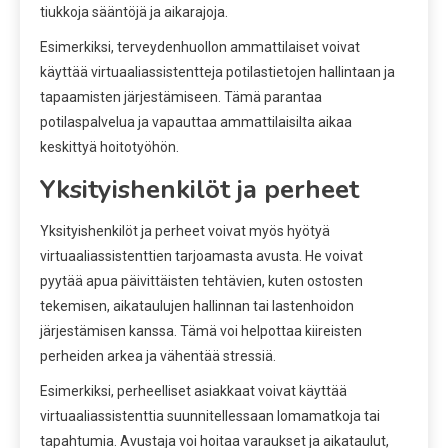
tiukkoja sääntöjä ja aikarajoja.
Esimerkiksi, terveydenhuollon ammattilaiset voivat
käyttää virtuaaliassistentteja potilastietojen hallintaan ja
tapaamisten järjestämiseen. Tämä parantaa
potilaspalvelua ja vapauttaa ammattilaisilta aikaa
keskittyä hoitotyöhön.
Yksityishenkilöt ja perheet
Yksityishenkilöt ja perheet voivat myös hyötyä
virtuaaliassistenttien tarjoamasta avusta. He voivat
pyytää apua päivittäisten tehtävien, kuten ostosten
tekemisen, aikataulujen hallinnan tai lastenhoidon
järjestämisen kanssa. Tämä voi helpottaa kiireisten
perheiden arkea ja vähentää stressiä.
Esimerkiksi, perheelliset asiakkaat voivat käyttää
virtuaaliassistenttia suunnitellessaan lomamatkoja tai
tapahtumia. Avustaja voi hoitaa varaukset ja aikataulut,