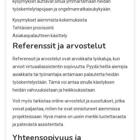
kysymykset auttavat sinua ymmärtämään heidän
työskentelytapojaan ja ongelmanratkaisukykyään.
Kysymykset aiemmista kokemuksista
Tehtävien priorisointi
Asiakaspalautteen käsittely
Referenssit ja arvostelut
Referenssit ja arvostelut ovat arvokkaita työkaluja, kun
arvioit virtuaaliassistentin sopivuutta. Pyydä heiltä aiempia
asiakkaita tai työnantajia antamaan palautetta heidän
työskentelystään. Tämä voi antaa sinulle käsityksen
heidän vahvuuksistaan ja heikkouksistaan.
Voit myös tarkistaa online-arvostelut ja suositukset, jotka
voivat paljastaa, miten he ovat onnistuneet aiemmissa
projekteissaan. Hyvä maine on usein merkki luotettavasta
ja pätevästä assistentista.
Yhteensopivuus ja