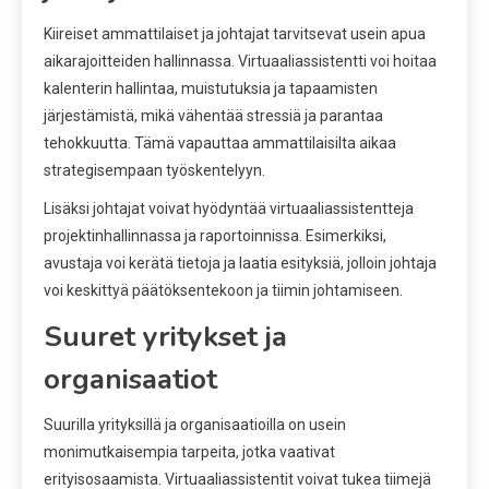
Kiireiset ammattilaiset ja johtajat tarvitsevat usein apua
aikarajoitteiden hallinnassa. Virtuaaliassistentti voi hoitaa
kalenterin hallintaa, muistutuksia ja tapaamisten
järjestämistä, mikä vähentää stressiä ja parantaa
tehokkuutta. Tämä vapauttaa ammattilaisilta aikaa
strategisempaan työskentelyyn.
Lisäksi johtajat voivat hyödyntää virtuaaliassistentteja
projektinhallinnassa ja raportoinnissa. Esimerkiksi,
avustaja voi kerätä tietoja ja laatia esityksiä, jolloin johtaja
voi keskittyä päätöksentekoon ja tiimin johtamiseen.
Suuret yritykset ja
organisaatiot
Suurilla yrityksillä ja organisaatioilla on usein
monimutkaisempia tarpeita, jotka vaativat
erityisosaamista. Virtuaaliassistentit voivat tukea tiimejä