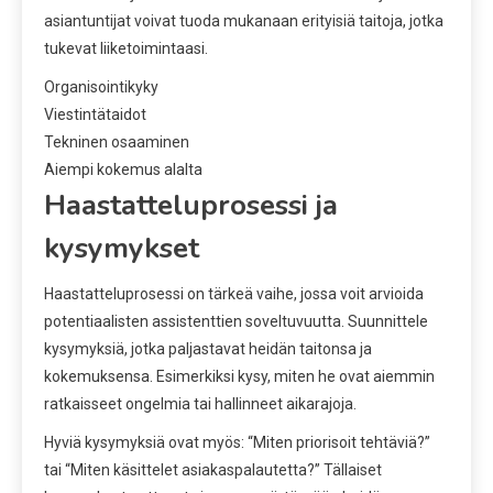
asiantuntijat voivat tuoda mukanaan erityisiä taitoja, jotka
tukevat liiketoimintaasi.
Organisointikyky
Viestintätaidot
Tekninen osaaminen
Aiempi kokemus alalta
Haastatteluprosessi ja
kysymykset
Haastatteluprosessi on tärkeä vaihe, jossa voit arvioida
potentiaalisten assistenttien soveltuvuutta. Suunnittele
kysymyksiä, jotka paljastavat heidän taitonsa ja
kokemuksensa. Esimerkiksi kysy, miten he ovat aiemmin
ratkaisseet ongelmia tai hallinneet aikarajoja.
Hyviä kysymyksiä ovat myös: “Miten priorisoit tehtäviä?”
tai “Miten käsittelet asiakaspalautetta?” Tällaiset