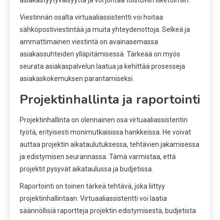
Viestinnän osalta virtuaaliassistentti voi hoitaa
sähköpostiviestintää ja muita yhteydenottoja. Selkeä ja
ammattimainen viestintä on avainasemassa
asiakassuhteiden ylläpitämisessä. Tärkeää on myös
seurata asiakaspalvelun laatua ja kehittää prosesseja
asiakaskokemuksen parantamiseksi.
Projektinhallinta ja raportointi
Projektinhallinta on olennainen osa virtuaaliassistentin
työtä, erityisesti monimutkaisissa hankkeissa. He voivat
auttaa projektin aikataulutuksessa, tehtävien jakamisessa
ja edistymisen seurannassa. Tämä varmistaa, että
projektit pysyvät aikataulussa ja budjetissa.
Raportointi on toinen tärkeä tehtävä, joka liittyy
projektinhallintaan. Virtuaaliassistentti voi laatia
säännöllisiä raportteja projektin edistymisestä, budjetista