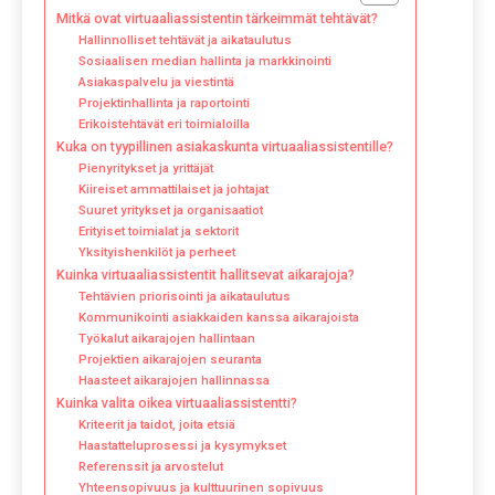
Mitkä ovat virtuaaliassistentin tärkeimmät tehtävät?
Hallinnolliset tehtävät ja aikataulutus
Sosiaalisen median hallinta ja markkinointi
Asiakaspalvelu ja viestintä
Projektinhallinta ja raportointi
Erikoistehtävät eri toimialoilla
Kuka on tyypillinen asiakaskunta virtuaaliassistentille?
Pienyritykset ja yrittäjät
Kiireiset ammattilaiset ja johtajat
Suuret yritykset ja organisaatiot
Erityiset toimialat ja sektorit
Yksityishenkilöt ja perheet
Kuinka virtuaaliassistentit hallitsevat aikarajoja?
Tehtävien priorisointi ja aikataulutus
Kommunikointi asiakkaiden kanssa aikarajoista
Työkalut aikarajojen hallintaan
Projektien aikarajojen seuranta
Haasteet aikarajojen hallinnassa
Kuinka valita oikea virtuaaliassistentti?
Kriteerit ja taidot, joita etsiä
Haastatteluprosessi ja kysymykset
Referenssit ja arvostelut
Yhteensopivuus ja kulttuurinen sopivuus