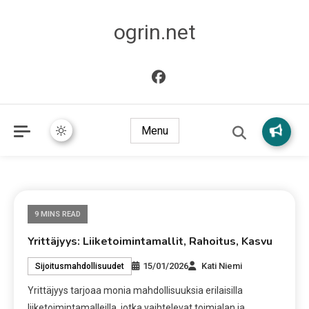
ogrin.net
Menu
9 MINS READ
Yrittäjyys: Liiketoimintamallit, Rahoitus, Kasvu
15/01/2026
Kati Niemi
Sijoitusmahdollisuudet
Yrittäjyys tarjoaa monia mahdollisuuksia erilaisilla
liiketoimintamalleilla, jotka vaihtelevat toimialan ja