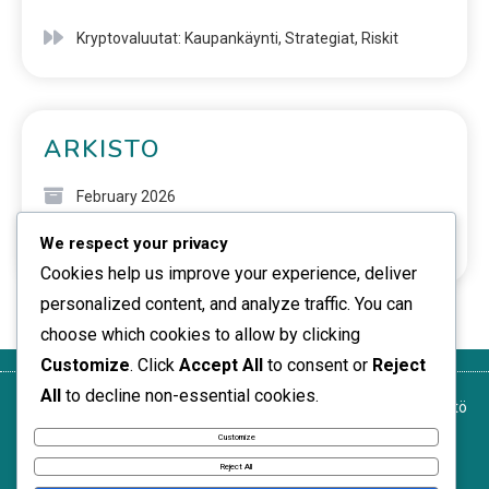
Kryptovaluutat: Kaupankäynti, Strategiat, Riskit
ARKISTO
February 2026
We respect your privacy
January 2026
Cookies help us improve your experience, deliver
personalized content, and analyze traffic. You can
choose which cookies to allow by clicking
Customize
. Click
Accept All
to consent or
Reject
All
to decline non-essential cookies.
Yksityisyytesi
Ota yhteyttä
Käyttöehdot
Tietoja
Evästekäytäntö
meihin
Customize
News Express © 2026. All Rights Reserved.
Reject All