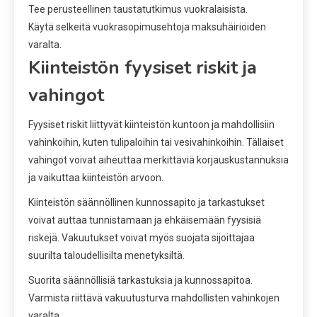
Tee perusteellinen taustatutkimus vuokralaisista.
Käytä selkeitä vuokrasopimusehtoja maksuhäiriöiden
varalta.
Kiinteistön fyysiset riskit ja
vahingot
Fyysiset riskit liittyvät kiinteistön kuntoon ja mahdollisiin
vahinkoihin, kuten tulipaloihin tai vesivahinkoihin. Tällaiset
vahingot voivat aiheuttaa merkittäviä korjauskustannuksia
ja vaikuttaa kiinteistön arvoon.
Kiinteistön säännöllinen kunnossapito ja tarkastukset
voivat auttaa tunnistamaan ja ehkäisemään fyysisiä
riskejä. Vakuutukset voivat myös suojata sijoittajaa
suurilta taloudellisilta menetyksiltä.
Suorita säännöllisiä tarkastuksia ja kunnossapitoa.
Varmista riittävä vakuutusturva mahdollisten vahinkojen
varalta.