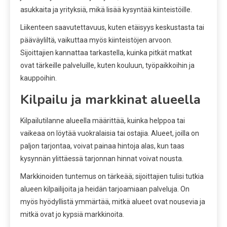
asukkaita ja yrityksiä, mikä lisää kysyntää kiinteistöille.
Liikenteen saavutettavuus, kuten etäisyys keskustasta tai
pääväyliltä, vaikuttaa myös kiinteistöjen arvoon.
Sijoittajien kannattaa tarkastella, kuinka pitkät matkat
ovat tärkeille palveluille, kuten kouluun, työpaikkoihin ja
kauppoihin.
Kilpailu ja markkinat alueella
Kilpailutilanne alueella määrittää, kuinka helppoa tai
vaikeaa on löytää vuokralaisia tai ostajia. Alueet, joilla on
paljon tarjontaa, voivat painaa hintoja alas, kun taas
kysynnän ylittäessä tarjonnan hinnat voivat nousta.
Markkinoiden tuntemus on tärkeää; sijoittajien tulisi tutkia
alueen kilpailijoita ja heidän tarjoamiaan palveluja. On
myös hyödyllistä ymmärtää, mitkä alueet ovat nousevia ja
mitkä ovat jo kypsiä markkinoita.