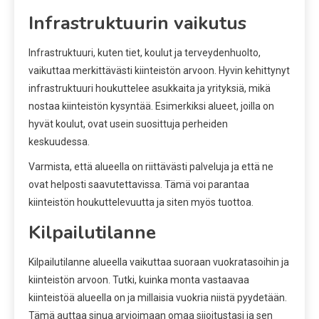
Infrastruktuurin vaikutus
Infrastruktuuri, kuten tiet, koulut ja terveydenhuolto,
vaikuttaa merkittävästi kiinteistön arvoon. Hyvin kehittynyt
infrastruktuuri houkuttelee asukkaita ja yrityksiä, mikä
nostaa kiinteistön kysyntää. Esimerkiksi alueet, joilla on
hyvät koulut, ovat usein suosittuja perheiden
keskuudessa.
Varmista, että alueella on riittävästi palveluja ja että ne
ovat helposti saavutettavissa. Tämä voi parantaa
kiinteistön houkuttelevuutta ja siten myös tuottoa.
Kilpailutilanne
Kilpailutilanne alueella vaikuttaa suoraan vuokratasoihin ja
kiinteistön arvoon. Tutki, kuinka monta vastaavaa
kiinteistöä alueella on ja millaisia vuokria niistä pyydetään.
Tämä auttaa sinua arvioimaan omaa sijoitustasi ja sen