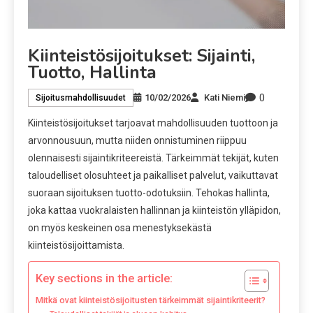
Kiinteistösijoitukset: Sijainti,
Tuotto, Hallinta
0
10/02/2026
Kati Niemi
Sijoitusmahdollisuudet
Kiinteistösijoitukset tarjoavat mahdollisuuden tuottoon ja
arvonnousuun, mutta niiden onnistuminen riippuu
olennaisesti sijaintikriteereistä. Tärkeimmät tekijät, kuten
taloudelliset olosuhteet ja paikalliset palvelut, vaikuttavat
suoraan sijoituksen tuotto-odotuksiin. Tehokas hallinta,
joka kattaa vuokralaisten hallinnan ja kiinteistön ylläpidon,
on myös keskeinen osa menestyksekästä
kiinteistösijoittamista.
Key sections in the article:
Mitkä ovat kiinteistösijoitusten tärkeimmät sijaintikriteerit?