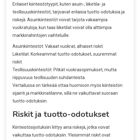
Erilaiset kiinteistötyypit, kuten asuin-, liiketila- ja
teollisuuskiinteistöt, tarjoavat erilaisia tuotto-odotuksia ja
riskejä. Asuinkiinteistöt voivat tarjota vakaampia
vuokratuloja, kun taas liiketilat voivat olla alttiimpia
markkinahintojen vaihteluille.
Asuinkiinteistöt: Vakaat vuokrat, alhaiset riskit.
Liiketilat: Korkeammat tuotto-odotukset, suuremmat
riskit.
Teollisuuskiinteistöt: Pitkät vuokrasopimukset, mutta
riippuvuus teollisuuden suhdanteista.
Vertailussa on tärkeää ottaa huomioon myös kiinteistön
sijainti ja markkinatilanne, sillä ne vaikuttavat suoraan
tuotto-odotuksiin.
Riskit ja tuotto-odotukset
Kiinteistösijoituksiin liittyy aina riskejä, jotka voivat
vaikuttaa tuotto-odotuksiin. Yleisimmät riskit ovat