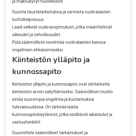
ja maksukyvyt huolellisesti.
Suorita taustatarkistuksia ja varmista vuokralaisten
luottokelpoisuus.
Laadi selkeät vuokrasopimukset, jotka määrittelevät
oikeudet ja velvollisuudet.
Pidä säännöllistä viestintää vuokralaisten kanssa
ongelmien ehkäisemiseksi.
Kiinteistön ylläpito ja
kunnossapito
Kiinteistön ylläpito ja kunnossapito ovat elintärkeitä
kiinteistön arvon säilyttämiseksi. Säännöllinen huolto
estää suurempia ongelmia ja kustannuksia
tulevaisuudessa. On tärkeää laatia
kunnossapitokäytännöt, jotka sisältävät aikataulut ja
vastuuhenkilöt.
Suunnittele säännölliset tarkastukset ja