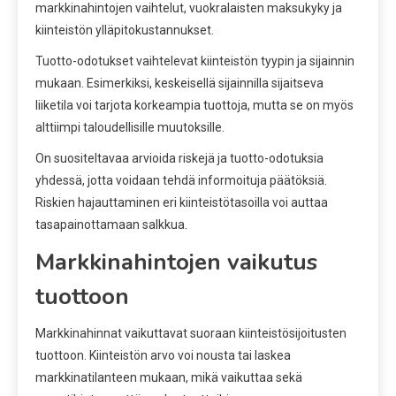
markkinahintojen vaihtelut, vuokralaisten maksukyky ja
kiinteistön ylläpitokustannukset.
Tuotto-odotukset vaihtelevat kiinteistön tyypin ja sijainnin
mukaan. Esimerkiksi, keskeisellä sijainnilla sijaitseva
liiketila voi tarjota korkeampia tuottoja, mutta se on myös
alttiimpi taloudellisille muutoksille.
On suositeltavaa arvioida riskejä ja tuotto-odotuksia
yhdessä, jotta voidaan tehdä informoituja päätöksiä.
Riskien hajauttaminen eri kiinteistötasoilla voi auttaa
tasapainottamaan salkkua.
Markkinahintojen vaikutus
tuottoon
Markkinahinnat vaikuttavat suoraan kiinteistösijoitusten
tuottoon. Kiinteistön arvo voi nousta tai laskea
markkinatilanteen mukaan, mikä vaikuttaa sekä