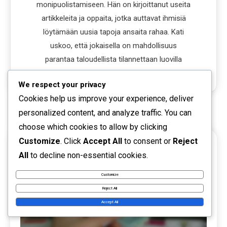
monipuolistamiseen. Hän on kirjoittanut useita
artikkeleita ja oppaita, jotka auttavat ihmisiä
löytämään uusia tapoja ansaita rahaa. Kati
uskoo, että jokaisella on mahdollisuus
parantaa taloudellista tilannettaan luovilla
ratkaisuilla.
We respect your privacy
Cookies help us improve your experience, deliver
RELATED POSTS
personalized content, and analyze traffic. You can
choose which cookies to allow by clicking
Customize
. Click
Accept All
to consent or
Reject
16 MINS READ
All
to decline non-essential cookies.
Customize
Reject All
Accept All