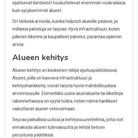
sijaitsevat kiinteistöt houkuttelevat enemmän vuokralaisia
kuin syrjäisemmät alueet.
On tärkeää arvioida, kuinka helposti alueelle pääsee, ja
millaisia palveluja se tarjoaa. Hyvä infrastruktuuri, kuten
julkinen liikenne ja kaupalliset palvelut, parantaa sijainnin
arvoa.
Alueen kehitys
Alueen kehitys on keskeinen tekijä sijoituspäätöksissä.
Alueet, joilla on kasvava infrastruktuuri ja
kehityshankkeita, voivat tarjota hyviä mahdollisuuksia
arvonnousulle. Esimerkiksi uusia asuinalueita tai liiketiloja
rakennettaessa on syytä tutkia, miten nämä hankkeet
vaikuttavat alueen vetovoimaan.
Seuraa paikallisia uutisia ja kehityssuunnitelmia, jotta voit
ennakoida alueen tulevaisuutta ja tehdä tietoon
perustuvia päätöksiä.