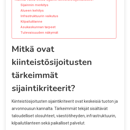
Sijainnin merkitys
Alueen kehitys
Infrastruktuurin vaikutus
Kilpailutilanne
Asukaskunnan tarpeet
Tulevaisuuden näkymät
Mitkä ovat
kiinteistösijoitusten
tärkeimmät
sijaintikriteerit?
Kiinteistösijoitusten sijaintikriteerit ovat keskeisiä tuoton ja
arvonnousun kannalta. Tärkeimmät tekijät sisältävät
taloudelliset olosuhteet, väestötiheyden, infrastruktuurin,
kilpailutilanteen sekä paikalliset palvelut.