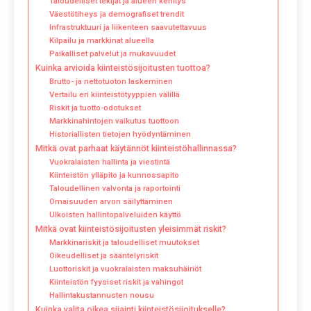
Taloudelliset tekijät ja alueen kehitys
Väestötiheys ja demografiset trendit
Infrastruktuuri ja liikenteen saavutettavuus
Kilpailu ja markkinat alueella
Paikalliset palvelut ja mukavuudet
Kuinka arvioida kiinteistösijoitusten tuottoa?
Brutto- ja nettotuoton laskeminen
Vertailu eri kiinteistötyyppien välillä
Riskit ja tuotto-odotukset
Markkinahintojen vaikutus tuottoon
Historiallisten tietojen hyödyntäminen
Mitkä ovat parhaat käytännöt kiinteistöhallinnassa?
Vuokralaisten hallinta ja viestintä
Kiinteistön ylläpito ja kunnossapito
Taloudellinen valvonta ja raportointi
Omaisuuden arvon säilyttäminen
Ulkoisten hallintopalveluiden käyttö
Mitkä ovat kiinteistösijoitusten yleisimmät riskit?
Markkinariskit ja taloudelliset muutokset
Oikeudelliset ja sääntelyriskit
Luottoriskit ja vuokralaisten maksuhäiriöt
Kiinteistön fyysiset riskit ja vahingot
Hallintakustannusten nousu
Kuinka valita oikea sijainti kiinteistösijoitukselle?