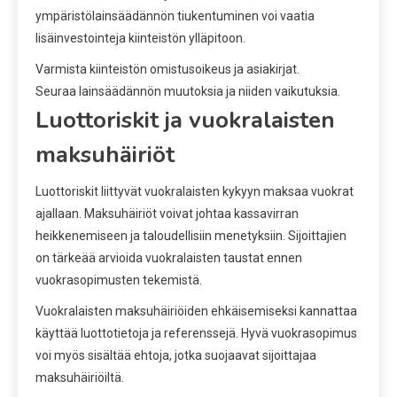
ympäristölainsäädännön tiukentuminen voi vaatia
lisäinvestointeja kiinteistön ylläpitoon.
Varmista kiinteistön omistusoikeus ja asiakirjat.
Seuraa lainsäädännön muutoksia ja niiden vaikutuksia.
Luottoriskit ja vuokralaisten
maksuhäiriöt
Luottoriskit liittyvät vuokralaisten kykyyn maksaa vuokrat
ajallaan. Maksuhäiriöt voivat johtaa kassavirran
heikkenemiseen ja taloudellisiin menetyksiin. Sijoittajien
on tärkeää arvioida vuokralaisten taustat ennen
vuokrasopimusten tekemistä.
Vuokralaisten maksuhäiriöiden ehkäisemiseksi kannattaa
käyttää luottotietoja ja referenssejä. Hyvä vuokrasopimus
voi myös sisältää ehtoja, jotka suojaavat sijoittajaa
maksuhäiriöiltä.