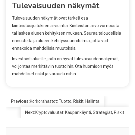
Tulevaisuuden näkymät
Tulevaisuuden näkymät ovat tärkeä osa
kiinteistösijoituksen arviointia. Kiinteistön arvo voi nousta
tai laskea alueen kehityksen mukaan. Seuraa taloudellisia
ennusteita ja alueen kehityssuunnitelmia, jotta voit
ennakoida mahdollisia muutoksia.
Investointi alueille, joilla on hyvät tulevaisuudennäkymät,
voi johtaa merkittäviin tuottoihin. Ota huomioon myös
mahdolliset riskit ja varaudu niihin.
Previous:
Korkorahastot: Tuotto, Riskit, Hallinta
Next:
Kryptovaluutat: Kaupankäynti, Strategiat, Riskit