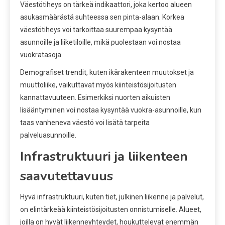
Väestötiheys on tärkeä indikaattori, joka kertoo alueen
asukasmäärästä suhteessa sen pinta-alaan. Korkea
väestötiheys voi tarkoittaa suurempaa kysyntää
asunnoille ja liiketiloille, mikä puolestaan voi nostaa
vuokratasoja.
Demografiset trendit, kuten ikärakenteen muutokset ja
muuttoliike, vaikuttavat myös kiinteistösijoitusten
kannattavuuteen. Esimerkiksi nuorten aikuisten
lisääntyminen voi nostaa kysyntää vuokra-asunnoille, kun
taas vanheneva väestö voi lisätä tarpeita
palveluasunnoille.
Infrastruktuuri ja liikenteen
saavutettavuus
Hyvä infrastruktuuri, kuten tiet, julkinen liikenne ja palvelut,
on elintärkeää kiinteistösijoitusten onnistumiselle. Alueet,
joilla on hyvät liikenneyhteydet, houkuttelevat enemmän