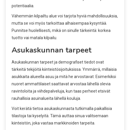
potentiaalia.
Vähemmän kilpailtu alue voi tarjota hyviä mahdollisuuksia,
mutta se voi myös tarkoittaa alhaisempaa kysyntää.
Punnitse huolellisesti, mikä on sinulle tärkeintä: korkea
tuotto vai matala kilpailu.
Asukaskunnan tarpeet
Asukaskunnan tarpeet ja demografiset tiedot ovat
tärkeitä tekijöitä kiinteistösijoituksissa. Ymmärrä, millaisia
asukkaita alueella asuu ja mitä he arvostavat. Esimerkiksi
nuoret ammattilaiset saattavat arvostaa lähellä olevia
ravintoloita ja viihdepalveluja, kun taas perheet etsivät
rauhallisia asuinalueita lähellä kouluja.
Voit kerätä tietoa asukaskunnasta tutkimalla paikallisia
tilastoja tai kyselyitä. Tämä auttaa sinua valitsemaan
kiinteistön, joka vastaa markkinoiden tarpeita.