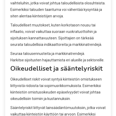
vaihteluihin, jotka voivat johtua taloudellisista olosuhteista.
Esimerkiksi talouden taantuma voi vähentää kysyntää ja
siten alentaa kiinteistöjen arvoja.
Taloudelliset muutokset, kuten korkotason nousu tai
inflaatio, voivat vaikuttaa suoraan vuokratuottoihin ja
sijoituksen kannattavuuteen. Sijoittajien on tärkeää
seurata taloudellisia indikaattoreita ja markkinatrendejä.
Seuraa talousennusteita ja markkinatrendejä.
Harkitse sijoitusten hajauttamista eri alueille ja sektoreille.
Oikeudelliset ja sääntelyriskit
Oikeudelliset riskit voivat syntyä kiinteistön omistukseen
liittyvistä riidoista tai sopimusrikkomuksista. Esimerkiksi
kiinteistön omistusoikeuden epäselvyydet voivat johtaa
oikeudellisiin toimiin ja kustannuksiin.
Sääntelyriskit liittyvät lainsäädäntömuutoksiin, jotka voivat
vaikuttaa kiinteistön käyttöön tai arvoon. Esimerkiksi