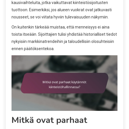
kausivaihteluita, jotka vaikuttavat kiinteistösijoitusten
tuottoon. Esimerkiksi, jos alueen vuokrat ovat jatkuvasti
nousseet, se voi viitata hyviin tulevaisuuden näkymiin.
On kuitenkin tärkeää muistaa, että menneisyys ei aina
toista itseään. Sijoittajien tulisi yhdistää historialliset tiedot
nykyisiin markkinatrendeihin ja taloudellisiin olosuhteisiin
ennen päätöksentekoa.
Mitkä ovat parhaat