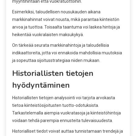
myyntihintaan että vuokratuottoihin.
Esimerkiksi, taloudellisen nousukauden aikana
markkinahinnat voivat nousta, mikä parantaa kiinteistön
arvoa ja tuottoa. Toisaalta taantuma voi laskea hintoja ja
heikentää vuokralaisten maksukykyä.
On tärkeää seurata markkinahintoja ja taloudellisia
indikaattoreita, jotta voi ennakoida mahdollisia muutoksia
ja sopeuttaa sijoitusstrategiaa niiden mukaan.
Historiallisten tietojen
hyödyntäminen
Historiallisten tietojen analysointi voi tarjota arvokasta
tietoa kiinteistösijoitusten tuotto-odotuksista.
Tarkastelemalla aiempia vuokratasoja ja kiinteistöhintoja
voidaan tehdä parempia ennusteita tulevaisuudesta.
Historialliset tiedot voivat auttaa tunnistamaan trendejä ja