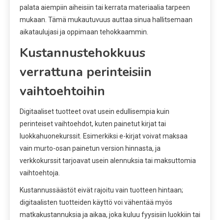
palata aiempiin aiheisiin tai kerrata materiaalia tarpeen
mukaan. Tämä mukautuvuus auttaa sinua hallitsemaan
aikataulujasi ja oppimaan tehokkaammin.
Kustannustehokkuus
verrattuna perinteisiin
vaihtoehtoihin
Digitaaliset tuotteet ovat usein edullisempia kuin
perinteiset vaihtoehdot, kuten painetut kirjat tai
luokkahuonekurssit. Esimerkiksi e-kirjat voivat maksaa
vain murto-osan painetun version hinnasta, ja
verkkokurssit tarjoavat usein alennuksia tai maksuttomia
vaihtoehtoja.
Kustannussäästöt eivät rajoitu vain tuotteen hintaan;
digitaalisten tuotteiden käyttö voi vähentää myös
matkakustannuksia ja aikaa, joka kuluu fyysisiin luokkiin tai