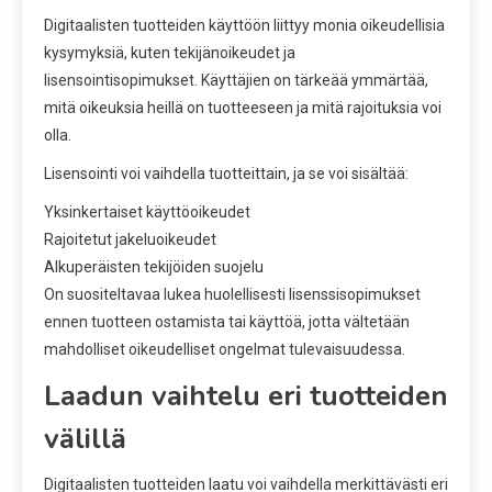
Digitaalisten tuotteiden käyttöön liittyy monia oikeudellisia
kysymyksiä, kuten tekijänoikeudet ja
lisensointisopimukset. Käyttäjien on tärkeää ymmärtää,
mitä oikeuksia heillä on tuotteeseen ja mitä rajoituksia voi
olla.
Lisensointi voi vaihdella tuotteittain, ja se voi sisältää:
Yksinkertaiset käyttöoikeudet
Rajoitetut jakeluoikeudet
Alkuperäisten tekijöiden suojelu
On suositeltavaa lukea huolellisesti lisenssisopimukset
ennen tuotteen ostamista tai käyttöä, jotta vältetään
mahdolliset oikeudelliset ongelmat tulevaisuudessa.
Laadun vaihtelu eri tuotteiden
välillä
Digitaalisten tuotteiden laatu voi vaihdella merkittävästi eri