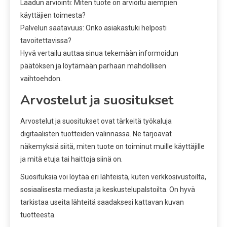
Laadun arviointi: Miten tuote on arvioitu aiempien
käyttäjien toimesta?
Palvelun saatavuus: Onko asiakastuki helposti
tavoitettavissa?
Hyvä vertailu auttaa sinua tekemään informoidun
päätöksen ja löytämään parhaan mahdollisen
vaihtoehdon.
Arvostelut ja suositukset
Arvostelut ja suositukset ovat tärkeitä työkaluja
digitaalisten tuotteiden valinnassa. Ne tarjoavat
näkemyksiä siitä, miten tuote on toiminut muille käyttäjille
ja mitä etuja tai haittoja siinä on.
Suosituksia voi löytää eri lähteistä, kuten verkkosivustoilta,
sosiaalisesta mediasta ja keskustelupalstoilta. On hyvä
tarkistaa useita lähteitä saadaksesi kattavan kuvan
tuotteesta.