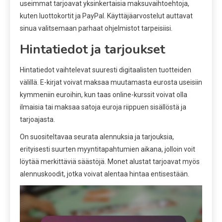
useimmat tarjoavat yksinkertaisia maksuvaihtoehtoja,
kuten luottokortit ja PayPal. Käyttäjäarvostelut auttavat
sinua valitsemaan parhaat ohjelmistot tarpeisiisi.
Hintatiedot ja tarjoukset
Hintatiedot vaihtelevat suuresti digitaalisten tuotteiden
välillä. E-kirjat voivat maksaa muutamasta eurosta useisiin
kymmeniin euroihin, kun taas online-kurssit voivat olla
ilmaisia tai maksaa satoja euroja riippuen sisällöstä ja
tarjoajasta.
On suositeltavaa seurata alennuksia ja tarjouksia,
erityisesti suurten myyntitapahtumien aikana, jolloin voit
löytää merkittäviä säästöjä. Monet alustat tarjoavat myös
alennuskoodit, jotka voivat alentaa hintaa entisestään.