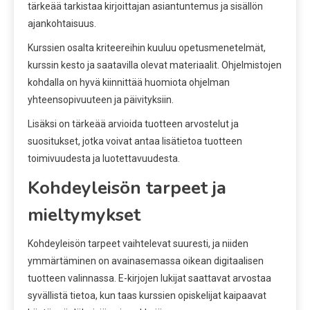
tärkeää tarkistaa kirjoittajan asiantuntemus ja sisällön
ajankohtaisuus.
Kurssien osalta kriteereihin kuuluu opetusmenetelmät,
kurssin kesto ja saatavilla olevat materiaalit. Ohjelmistojen
kohdalla on hyvä kiinnittää huomiota ohjelman
yhteensopivuuteen ja päivityksiin.
Lisäksi on tärkeää arvioida tuotteen arvostelut ja
suositukset, jotka voivat antaa lisätietoa tuotteen
toimivuudesta ja luotettavuudesta.
Kohdeyleisön tarpeet ja
mieltymykset
Kohdeyleisön tarpeet vaihtelevat suuresti, ja niiden
ymmärtäminen on avainasemassa oikean digitaalisen
tuotteen valinnassa. E-kirjojen lukijat saattavat arvostaa
syvällistä tietoa, kun taas kurssien opiskelijat kaipaavat