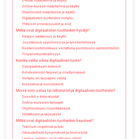
E-kirjat määritelmä ja käyttö
Online-kurssit määritelmä ja käyttö
Ohjelmistot määritelmä ja käyttö
Digitaalisten tuotteiden vertailu
Yhteiset ominaisuudet ja erot
Mitkä ovat digitaalisten tuotteiden hyödyt?
Helppo saatavuus ja käyttö
Joustavuus oppimisessa ja työskentelyssä
Kustannustehokkuus verrattuna perinteisiin vaihtoehtoihin
Ympäristöystävällisyys
Kuinka valita oikea digitaalinen tuote?
Ostopäätöksen kriteerit
Kohdeyleisön tarpeet ja mieltymykset
Vertailu eri tarjoajien välillä
Arvostelut ja suositukset
Missä voin ostaa tai rekisteröityä digitaalisiin tuotteisiin?
Suositut e-kirja-alustat
Online-kurssien tarjoajat
Ohjelmistojen myyntikanavat
Hintatiedot ja tarjoukset
Mitkä ovat digitaalisten tuotteiden haasteet?
Tekniset ongelmat ja tuki
Oikeudelliset kysymykset ja lisensointi
Laadun vaihtelu eri tuotteiden välillä