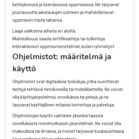
kehityksessä ja itsenäisessä oppimisessa. Ne tarjoavat
joustavuutta aikataulujen suhteen ja mahdollistavat
oppimisen mistä tahansa.
Laaja valikoima aiheita eri aloilta.
Mahdollisuus saada sertifikaatteja tai tutkintoja.
Interaktiiviset oppimismenetelmät, kuten ryhmätyöt.
Ohjelmistot: määritelmä ja
käyttö
Ohjelmistot ovat digitaalisia työkaluja, jotka suorittavat
tiettyjä tehtäviä tietokoneilla tai mobiililaitteilla. Ne voivat
olla käyttöjärjestelmiä, sovelluksia tai pelejä, ja ne
tarjoavat käyttäjilleen erilaisia toimintoja ja palveluja.
Ohjelmistojen käyttö vaihtelee yksinkertaisista
sovelluksista monimutkaisiin järjestelmiin. Ne voivat olla
maksullisia tai ilmaisia, ja monet tarjoavat kuukausittaisia
tai vuosittaisia tilausvaihtoehtoja.