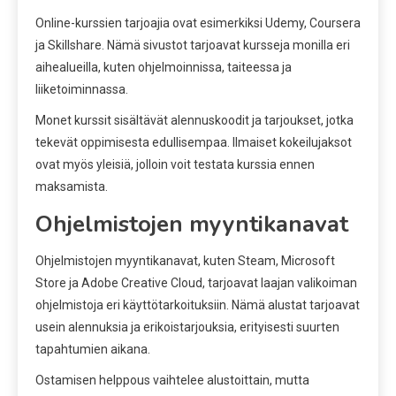
Online-kurssien tarjoajia ovat esimerkiksi Udemy, Coursera
ja Skillshare. Nämä sivustot tarjoavat kursseja monilla eri
aihealueilla, kuten ohjelmoinnissa, taiteessa ja
liiketoiminnassa.
Monet kurssit sisältävät alennuskoodit ja tarjoukset, jotka
tekevät oppimisesta edullisempaa. Ilmaiset kokeilujaksot
ovat myös yleisiä, jolloin voit testata kurssia ennen
maksamista.
Ohjelmistojen myyntikanavat
Ohjelmistojen myyntikanavat, kuten Steam, Microsoft
Store ja Adobe Creative Cloud, tarjoavat laajan valikoiman
ohjelmistoja eri käyttötarkoituksiin. Nämä alustat tarjoavat
usein alennuksia ja erikoistarjouksia, erityisesti suurten
tapahtumien aikana.
Ostamisen helppous vaihtelee alustoittain, mutta