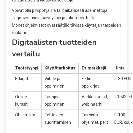
Voivat olla pilvipohjaisia tai paikallisesti asennettuja.
Tarjoavat usein päivityksiä ja tukea käyttäjille.
Monet ohjelmistot ovat räätälöitävissä käyttäjän tarpeiden
mukaan.
Digitaalisten tuotteiden
vertailu
Tuotetyyppi
Käyttötarkoitus
Esimerkkejä
Hinta
E-kirjat
Viihde ja
Fiktiot,
5-30 EUR
oppiminen
oppikirjat
Online-
Taitojen
Verkkokurssit,
20-500 E
kurssit
oppiminen
webinaarit
Ohjelmistot
Tehtävien
Toimisto-
0-100
suorittaminen
ohjelmat, pelit
EUR/kuuk