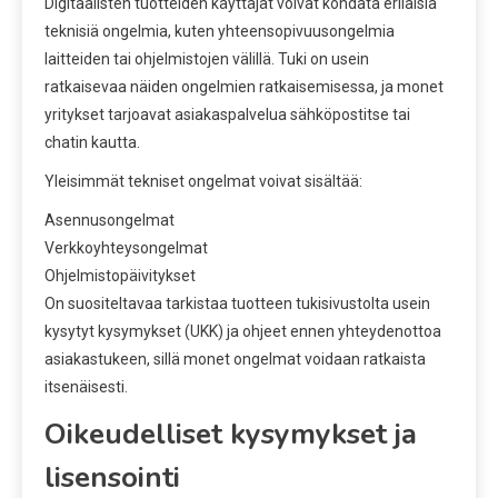
Digitaalisten tuotteiden käyttäjät voivat kohdata erilaisia
teknisiä ongelmia, kuten yhteensopivuusongelmia
laitteiden tai ohjelmistojen välillä. Tuki on usein
ratkaisevaa näiden ongelmien ratkaisemisessa, ja monet
yritykset tarjoavat asiakaspalvelua sähköpostitse tai
chatin kautta.
Yleisimmät tekniset ongelmat voivat sisältää:
Asennusongelmat
Verkkoyhteysongelmat
Ohjelmistopäivitykset
On suositeltavaa tarkistaa tuotteen tukisivustolta usein
kysytyt kysymykset (UKK) ja ohjeet ennen yhteydenottoa
asiakastukeen, sillä monet ongelmat voidaan ratkaista
itsenäisesti.
Oikeudelliset kysymykset ja
lisensointi