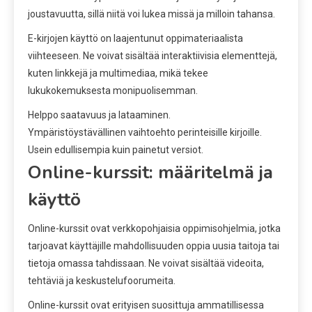
joustavuutta, sillä niitä voi lukea missä ja milloin tahansa.
E-kirjojen käyttö on laajentunut oppimateriaalista
viihteeseen. Ne voivat sisältää interaktiivisia elementtejä,
kuten linkkejä ja multimediaa, mikä tekee
lukukokemuksesta monipuolisemman.
Helppo saatavuus ja lataaminen.
Ympäristöystävällinen vaihtoehto perinteisille kirjoille.
Usein edullisempia kuin painetut versiot.
Online-kurssit: määritelmä ja
käyttö
Online-kurssit ovat verkkopohjaisia oppimisohjelmia, jotka
tarjoavat käyttäjille mahdollisuuden oppia uusia taitoja tai
tietoja omassa tahdissaan. Ne voivat sisältää videoita,
tehtäviä ja keskustelufoorumeita.
Online-kurssit ovat erityisen suosittuja ammatillisessa