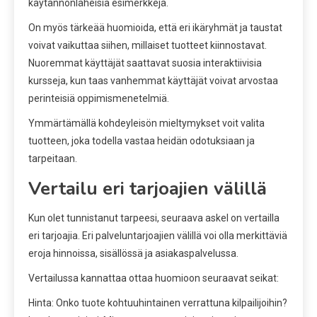
käytännönläheisiä esimerkkejä.
On myös tärkeää huomioida, että eri ikäryhmät ja taustat
voivat vaikuttaa siihen, millaiset tuotteet kiinnostavat.
Nuoremmat käyttäjät saattavat suosia interaktiivisia
kursseja, kun taas vanhemmat käyttäjät voivat arvostaa
perinteisiä oppimismenetelmiä.
Ymmärtämällä kohdeyleisön mieltymykset voit valita
tuotteen, joka todella vastaa heidän odotuksiaan ja
tarpeitaan.
Vertailu eri tarjoajien välillä
Kun olet tunnistanut tarpeesi, seuraava askel on vertailla
eri tarjoajia. Eri palveluntarjoajien välillä voi olla merkittäviä
eroja hinnoissa, sisällössä ja asiakaspalvelussa.
Vertailussa kannattaa ottaa huomioon seuraavat seikat:
Hinta: Onko tuote kohtuuhintainen verrattuna kilpailijoihin?