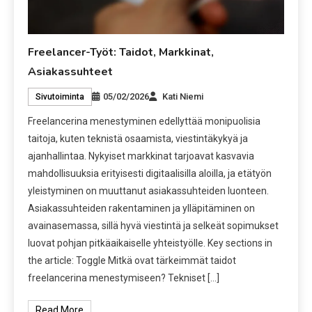
Freelancer-Työt: Taidot, Markkinat,
Asiakassuhteet
05/02/2026
Kati Niemi
Sivutoiminta
Freelancerina menestyminen edellyttää monipuolisia
taitoja, kuten teknistä osaamista, viestintäkykyä ja
ajanhallintaa. Nykyiset markkinat tarjoavat kasvavia
mahdollisuuksia erityisesti digitaalisilla aloilla, ja etätyön
yleistyminen on muuttanut asiakassuhteiden luonteen.
Asiakassuhteiden rakentaminen ja ylläpitäminen on
avainasemassa, sillä hyvä viestintä ja selkeät sopimukset
luovat pohjan pitkäaikaiselle yhteistyölle. Key sections in
the article: Toggle Mitkä ovat tärkeimmät taidot
freelancerina menestymiseen? Tekniset […]
Read More