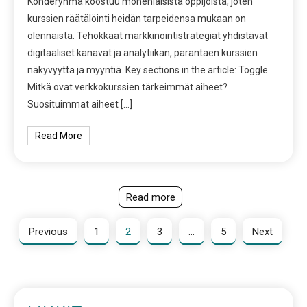
Kohderyhmä koostuu monenlaisista oppijoista, joten
kurssien räätälöinti heidän tarpeidensa mukaan on
olennaista. Tehokkaat markkinointistrategiat yhdistävät
digitaaliset kanavat ja analytiikan, parantaen kurssien
näkyvyyttä ja myyntiä. Key sections in the article: Toggle
Mitkä ovat verkkokurssien tärkeimmät aiheet?
Suosituimmat aiheet […]
Read More
Read more
Previous
1
2
3
…
5
Next