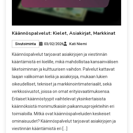
Käännöspalvelut: Kielet, Asiakirjat, Markkinat
03/02/2026
Kati Niemi
Sivutoiminta
Käännöspalvelut tarjoavat asiakirjojen ja viestinnän
kääntämistä eri kielille, mikä mahdollistaa kansainvälisen
liiketoiminnan ja kulttuurisen vaihdon. Palvelut kattavat
laajan valikoiman kieliä ja asiakirjoja, mukaan lukien
oikeudelliset, tekniset ja markkinointimateriaalit, sekä
verkkosivustot, joissa on omat erityisvaatimuksensa.
Erilaiset käännöstyypit vaihtelevat yksinkertaisista
käännöksistä monimutkaisiin paikannusprojekteihin eri
toimialoilla. Mitkä ovat käännöspalveluiden keskeiset
ominaisuudet? Käännöspalvelut tarjoavat asiakirjojen ja
viestinnän kääntämistä eri […]