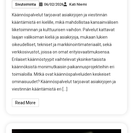
06/02/2026
Kati Niemi
Sivutoiminta
Käännöspalvelut tarjoavat asiakirjojen ja viestinnän
kääntämistä eri kielille, mikä mahdollistaa kansainvälisen
liiketoiminnan ja kulttuurisen vaihdon. Palvelut kattavat
laajan valikoiman kieliä ja asiakirjoja, mukaan lukien
oikeudelliset, tekniset ja markkinointimateriaalit, sekä
verkkosivustot, joissa on omat erityisvaatimuksensa.
Erilaiset käännöstyypit vaihtelevat yksinkertaisista
käännöksistä monimutkaisiin paikannusprojekteihin eri
toimialoilla. Mitkä ovat käännöspalveluiden keskeiset
ominaisuudet? Käännöspalvelut tarjoavat asiakirjojen ja
viestinnän kääntämistä eri […]
Read More