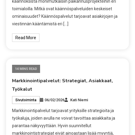
käännöksistä monimutkaisiin paikannusprojekteihin eri
toimialoilla. Mitkä ovat käännöspalveluiden keskeiset
ominaisuudet? Käännöspalvelut tarjoavat asiakirjojen ja
viestinnän kääntämistä eri […]
Read More
14 MINS READ
Markkinointipalvelut: Strategiat, Asiakkaat,
Työkalut
06/02/2026
Kati Niemi
Sivutoiminta
Markkinointipalvelut tarjoavat yrityksille strategioita ja
työkaluja, joiden avulla ne voivat tavoittaa asiakkaita ja
parantaa näkyvyyttään. Hyvin suunnitellut
markkinointistrategiat eivät ainoastaan lisää myyntiä,