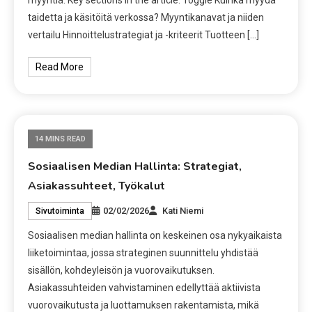
myyntiä. Key sections in the article: Toggle Kuinka myydä
taidetta ja käsitöitä verkossa? Myyntikanavat ja niiden
vertailu Hinnoittelustrategiat ja -kriteerit Tuotteen […]
Read More
14 MINS READ
Sosiaalisen Median Hallinta: Strategiat,
Asiakassuhteet, Työkalut
02/02/2026
Kati Niemi
Sivutoiminta
Sosiaalisen median hallinta on keskeinen osa nykyaikaista
liiketoimintaa, jossa strateginen suunnittelu yhdistää
sisällön, kohdeyleisön ja vuorovaikutuksen.
Asiakassuhteiden vahvistaminen edellyttää aktiivista
vuorovaikutusta ja luottamuksen rakentamista, mikä